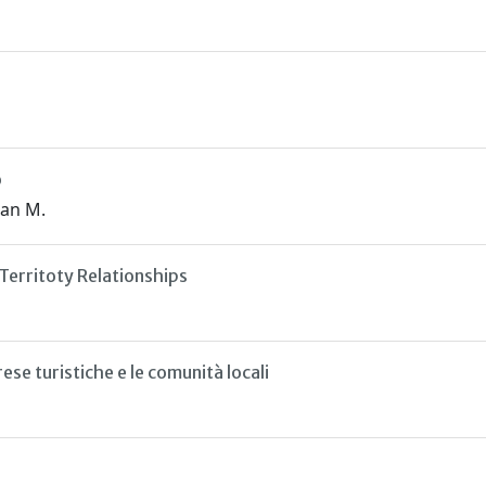
o
san M.
erritoty Relationships
ese turistiche e le comunità locali