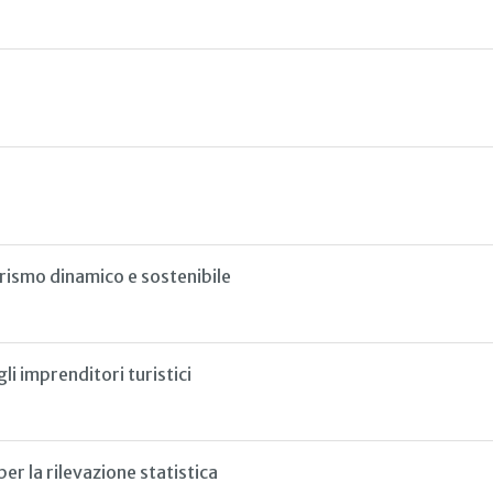
urismo dinamico e sostenibile
li imprenditori turistici
er la rilevazione statistica