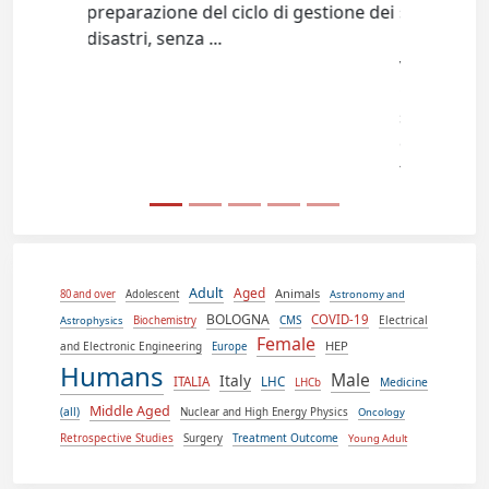
estione dei
stress, endothelial dysfunction,
mitochondrial disturbances, and
virus-induced cellular senescence.
Current management is largely
supportive, highlighting the need for
complementary strategies
targeting...
Adult
Aged
Animals
80 and over
Adolescent
Astronomy and
BOLOGNA
COVID-19
CMS
Electrical
Astrophysics
Biochemistry
Female
HEP
and Electronic Engineering
Europe
Humans
Male
Italy
ITALIA
LHC
Medicine
LHCb
Middle Aged
(all)
Nuclear and High Energy Physics
Oncology
Retrospective Studies
Treatment Outcome
Surgery
Young Adult