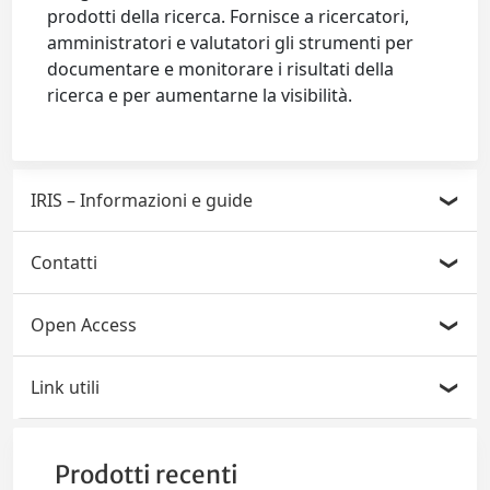
prodotti della ricerca. Fornisce a ricercatori,
amministratori e valutatori gli strumenti per
documentare e monitorare i risultati della
ricerca e per aumentarne la visibilità.
IRIS – Informazioni e guide
Informazioni generali e licenza dei metadati
Contatti
Informazioni su IRIS (Intranet)
Supporto modulo Prodotti (IR)
Guida modulo IR (Intranet)
Open Access
Supporto per l'Open Access
Domande frequenti modulo IR (Intranet)
Policy di Ateneo per l’accesso aperto alle
Supporto modulo Attività e Progetti (AP)
Link utili
pubblicazioni e ai dati della ricerca
Guida RM-Public Engagement (Intranet)
Supporto modulo Risorse (RM)
Open Access e Open Science
LoginMiur
Depositare full-text in IRIS
Supporto modulo Terza Missione-Public
Rassegna video
ANVUR
Prodotti recenti
Engagement (RM)