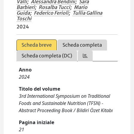
Valli
;
Alessandra Bendini
;
Sara
Barbieri
;
Rosalba Tucci
;
Mario
Guida
;
Federico Ferioli
;
Tullia Gallina
Toschi
2024
Scheda breve
Scheda completa
Scheda completa (DC)
Anno
2024
Titolo del volume
3rd International Symposium on Traditional
Foods and Sustainable Nutrition (TFSN) -
Abstract Proceeding Book / Bildiri Özet Kitabı
Pagina iniziale
21