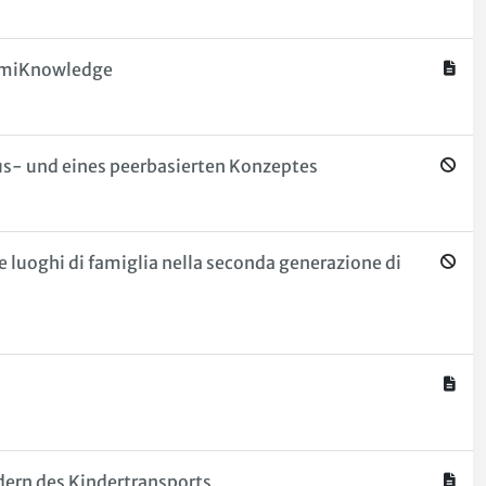
ermiKnowledge
us- und eines peerbasierten Konzeptes
e luoghi di famiglia nella seconda generazione di
dern des Kindertransports