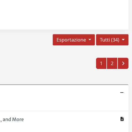
Esportazione
Tutti (34)
1
2
s, and More