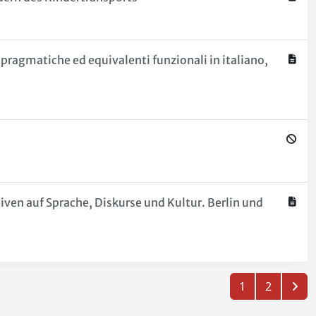
pragmatiche ed equivalenti funzionali in italiano,
iven auf Sprache, Diskurse und Kultur. Berlin und
1
2