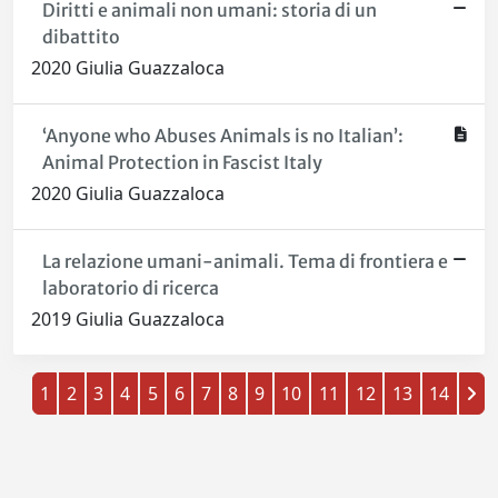
Diritti e animali non umani: storia di un
dibattito
2020 Giulia Guazzaloca
‘Anyone who Abuses Animals is no Italian’:
Animal Protection in Fascist Italy
2020 Giulia Guazzaloca
La relazione umani-animali. Tema di frontiera e
laboratorio di ricerca
2019 Giulia Guazzaloca
1
2
3
4
5
6
7
8
9
10
11
12
13
14