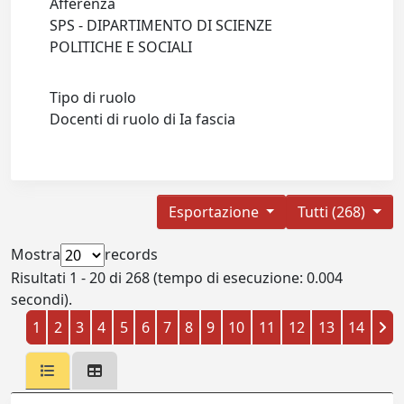
Afferenza
SPS - DIPARTIMENTO DI SCIENZE
POLITICHE E SOCIALI
Tipo di ruolo
Docenti di ruolo di Ia fascia
Esportazione
Tutti (268)
Mostra
records
Risultati 1 - 20 di 268 (tempo di esecuzione: 0.004
secondi).
1
2
3
4
5
6
7
8
9
10
11
12
13
14