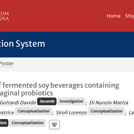
Home
Sfo
tion System
Poster
f fermented soy beverages containing
ginal probiotics
Secondo
Investigation
Gottardi Davide
;
Di Nunzio Mattia
Conceptualization
Conceptualization
eatrice
;
Siroli Lorenzo
;
La
timo
Conceptualization