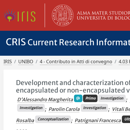
CRIS
Current Research Informa
IRIS
UNIBO
4 - Contributo in Atti di convegno
4.03 
Development and characterization o
encapsulated or non-encapsulated va
Primo
Investigation
D'Alessandro Margherita
;
Investigation
Investigation
;
Parolin Carola
;
Vitali B
Conceptualization
Ul
Rosalba
;
Patrignani Francesca