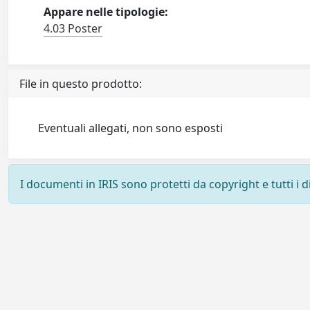
Appare nelle tipologie:
4.03 Poster
File in questo prodotto:
Eventuali allegati, non sono esposti
I documenti in IRIS sono protetti da copyright e tutti i di
Powered by
IRIS
-
about IRIS
-
Utilizzo dei cookie
-