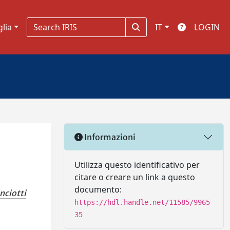
glia
IT
LOGIN
Informazioni
Utilizza questo identificativo per
citare o creare un link a questo
documento:
nciotti
https://hdl.handle.net/11585/9965
35