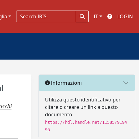
glia
IT
LOGIN
Informazioni
al
Utilizza questo identificativo per
Toschi
citare o creare un link a questo
documento:
https://hdl.handle.net/11585/9194
95