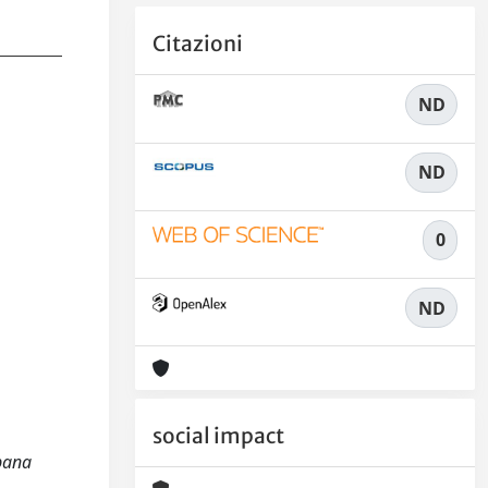
Citazioni
ND
ND
0
ND
social impact
rbana