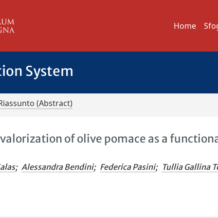
Home
Sfo
tion System
Riassunto (Abstract)
 valorization of olive pomace as a function
Salas
;
Alessandra Bendini
;
Federica Pasini
;
Tullia Gallina 