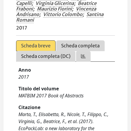
Capelli
;
Virginia Glicerina
;
Beatrice
Fraboni
;
Maurizio Fiorini
;
Vincenza
Andrisano
;
Vittorio Colombo
;
Santina
Romani
2017
Scheda breve
Scheda completa
Scheda completa (DC)
Anno
2017
Titolo del volume
MATBIM 2017 Book of Abstracts
Citazione
Marta, T., Elisabetta, R., Nicole, T., Filippo, C.,
Virginia, G., Beatrice, F., et al. (2017).
EcoPackLab: a new laboratory for the