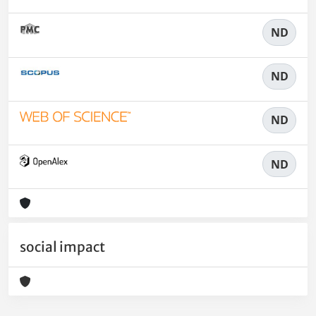
ND
ND
ND
ND
social impact