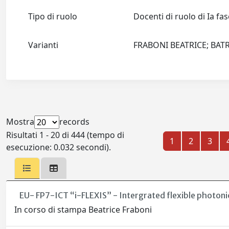
Tipo di ruolo
Docenti di ruolo di Ia fa
Varianti
FRABONI BEATRICE; BATRI
Mostra
records
Risultati 1 - 20 di 444 (tempo di
1
2
3
esecuzione: 0.032 secondi).
EU- FP7-ICT “i-FLEXIS” - Intergrated flexible photonic
In corso di stampa Beatrice Fraboni