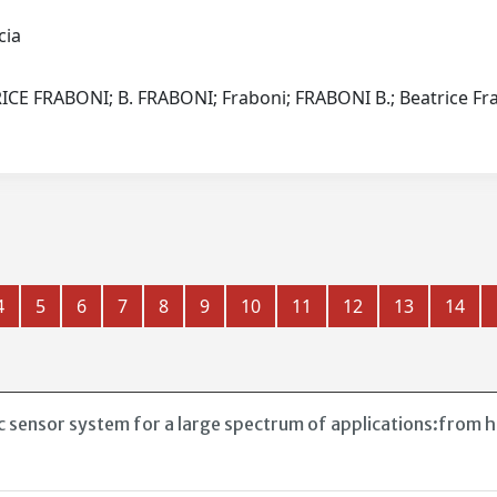
scia
CE FRABONI; B. FRABONI; Fraboni; FRABONI B.; Beatrice F
4
5
6
7
8
9
10
11
12
13
14
 sensor system for a large spectrum of applications:from h