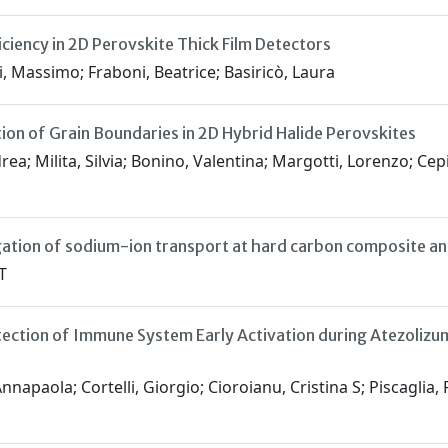
ciency in 2D Perovskite Thick Film Detectors
ari, Massimo; Fraboni, Beatrice; Basiricò, Laura
on of Grain Boundaries in 2D Hybrid Halide Perovskites
rea; Milita, Silvia; Bonino, Valentina; Margotti, Lorenzo; Cep
gation of sodium-ion transport at hard carbon composite a
T
tection of Immune System Early Activation during Atezoli
apaola; Cortelli, Giorgio; Cioroianu, Cristina S; Piscaglia, 