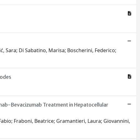
ić, Sara; Di Sabatino, Marisa; Boscherini, Federico;
nodes
zumab-Bevacizumab Treatment in Hepatocellular
Fabio; Fraboni, Beatrice; Gramantieri, Laura; Giovannini,