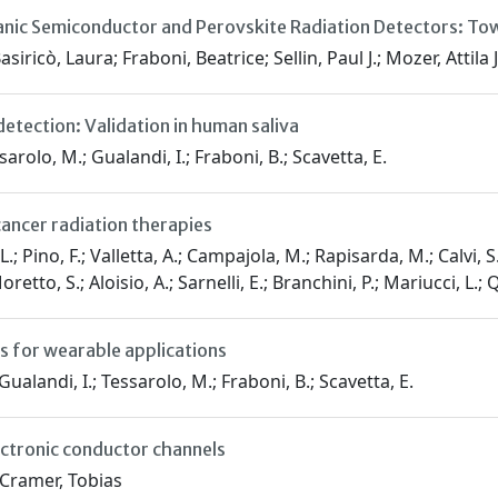
nic Semiconductor and Perovskite Radiation Detectors: Tow
siricò, Laura; Fraboni, Beatrice; Sellin, Paul J.; Mozer, Attila
etection: Validation in human saliva
sarolo, M.; Gualandi, I.; Fraboni, B.; Scavetta, E.
cancer radiation therapies
; Pino, F.; Valletta, A.; Campajola, M.; Rapisarda, M.; Calvi, S.; 
retto, S.; Aloisio, A.; Sarnelli, E.; Branchini, P.; Mariucci, L.;
rs for wearable applications
 Gualandi, I.; Tessarolo, M.; Fraboni, B.; Scavetta, E.
ectronic conductor channels
 Cramer, Tobias