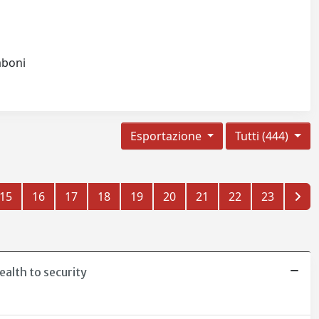
raboni
Esportazione
Tutti (444)
15
16
17
18
19
20
21
22
23
ealth to security