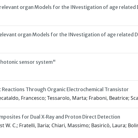
 relevant organ Models for the INvestigation of age related
relevant organ Models for the INvestigation of age related 
 photonic sensor system"
Reactions Through Organic Electrochemical Transistor
Decataldo, Francesco; Tessarolo, Marta; Fraboni, Beatrice; Sca
posites for Dual X‐Ray and Proton Direct Detection
W. C.; Fratelli, Ilaria; Chiari, Massimo; Basiricò, Laura; Boli