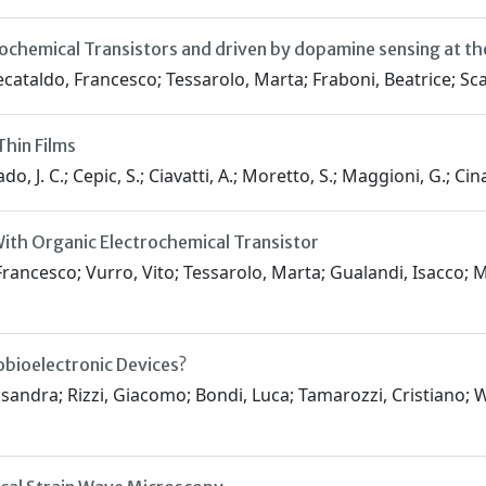
ochemical Transistors and driven by dopamine sensing at th
Decataldo, Francesco; Tessarolo, Marta; Fraboni, Beatrice; Sca
hin Films
gado, J. C.; Cepic, S.; Ciavatti, A.; Moretto, S.; Maggioni, G.; C
ith Organic Electrochemical Transistor
ancesco; Vurro, Vito; Tessarolo, Marta; Gualandi, Isacco; Ma
obioelectronic Devices?
ksandra; Rizzi, Giacomo; Bondi, Luca; Tamarozzi, Cristiano; We