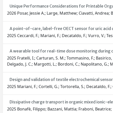
Unique Performance Considerations for Printable Orga
2026 Posar, Jessie A.; Large, Matthew; Ciavatti, Andrea; Ba
A point-of-care, label-free OECT sensor for uric acid d
2025 Ceccardi, F.; Mariani, F.; Decataldo, F.; Vurro, V.; Tes
A wearable tool for real-time dose monitoring during 
2025 Fratelli, I.; Carturan, S. M.; Tommasino, F.; Basirico, L.
Delgado, J. C.; Margotti, L.; Bordoni, C.; Napolitano, G.; Mo
Design and validation of textile electrochemical senso
2025 Mariani, F.; Cortelli, G.; Tortorella, S.; Decataldo, F.;
Dissipative charge transport in organic mixed ionic-el
2025 Bonafè, Filippo; Bazzani, Mattia; Fraboni, Beatrice;