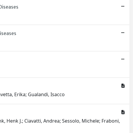
 Diseases
Diseases
vetta, Erika; Gualandi, Isacco
nk, Henk J.; Ciavatti, Andrea; Sessolo, Michele; Fraboni,