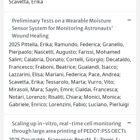
Scavetta, Erika
Preliminary Tests on a Wearable Moisture
Sensor System for Monitoring Astronauts'
Wound Healing
2025 Pittella, Erika; Ramundo, Federica; Granello,
Pierpaolo; Nascetti, Augusto; Farissi, Mohamed
Salim; Calabria, Donato; Cortelli, Giorgio; Decataldo,
Francesco; Fraboni, Beatrice; Gualandi, Isacco;
Lazzarini, Elisa; Mariani, Federica; Pace, Andrea;
Scavetta, Erika; Tessarolo, Marta; Vurro, Vito;
Mirasoli, Mara; Sayin, Emre; Cialdai, Francesca;
Notari, Lorenzo; Risaliti, Chiara; Monici, Monica;
Gabriele, Enrico; Lorenzini, Fabio; Luciano, Pierluigi
Scaling up in-vitro, real-time cell monitoring
through large area printing of PEDOT:PSS OECTs
2025 Decataldo, Francesco; Bonafè, F.; Zironi, I.;