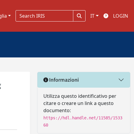
glia
IT
LOGIN
Informazioni
g
Utilizza questo identificativo per
citare o creare un link a questo
documento:
https://hdl.handle.net/11585/1533
60