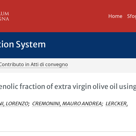
Home
Sfo
tion System
Contributo in Atti di convegno
olic fraction of extra virgin olive oil usin
I, LORENZO
;
CREMONINI, MAURO ANDREA
;
LERCKER,