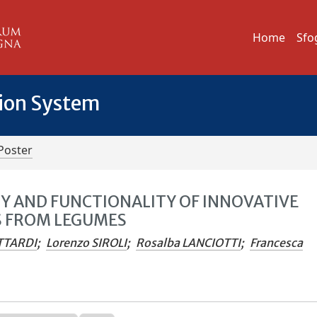
Home
Sfo
tion System
Poster
TY AND FUNCTIONALITY OF INNOVATIVE
S FROM LEGUMES
TTARDI
;
Lorenzo SIROLI
;
Rosalba LANCIOTTI
;
Francesca