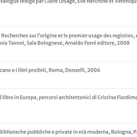
talogue rédigé par Claire Lesage, Ève Netchine et Véronique
echerches sur l’origine et le premier usage des registres, 
ioia Tavoni, Sala Bolognese, Arnaldo Forni editore, 2008
icano e i libri proibiti, Roma, Donzelli, 2006
 libro in Europa, percorsi architettonici di Cristina Fiordi
 Biblioteche pubbliche e private in età moderna, Bologna, 