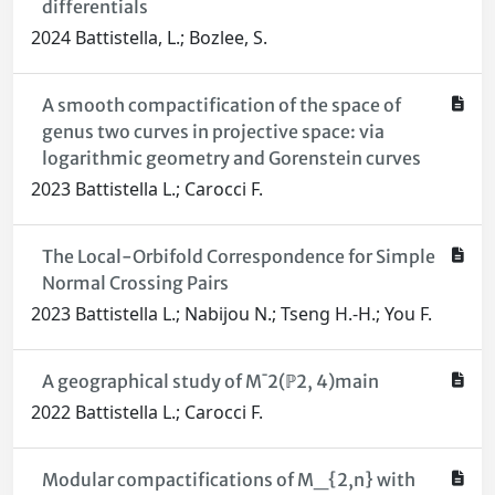
differentials
2024 Battistella, L.; Bozlee, S.
A smooth compactification of the space of
genus two curves in projective space: via
logarithmic geometry and Gorenstein curves
2023 Battistella L.; Carocci F.
The Local-Orbifold Correspondence for Simple
Normal Crossing Pairs
2023 Battistella L.; Nabijou N.; Tseng H.-H.; You F.
A geographical study of M¯2(ℙ2, 4)main
2022 Battistella L.; Carocci F.
Modular compactifications of M_{2,n} with