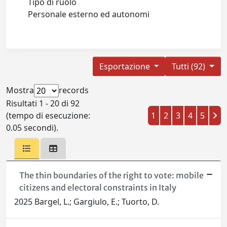
Tipo di ruolo
Personale esterno ed autonomi
Esportazione
Tutti (92)
Mostra
records
Risultati 1 - 20 di 92
(tempo di esecuzione:
1
2
3
4
5
0.05 secondi).
The thin boundaries of the right to vote: mobile
citizens and electoral constraints in Italy
2025 Bargel, L.; Gargiulo, E.; Tuorto, D.