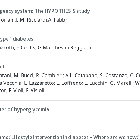
rgency system: The HYPOTHESIS study
rlani;L.M. Ricciardi;A. Fabbri
type 1 diabetes
Mazzotti; E Centis; G Marchesini Reggiani
nt
ntani; M. Bucci; R. Cambieri; A.L. Catapano; S. Costanzo; C. Cr
C. La Vecchia; L. Lazzaretto; L. Loffredo; L. Lucchin; G. Marelli
r; F. Violi; F. Visioli
tter of hyperglycemia
 siamo? Lifestyle intervention in diabetes - Where are we now?