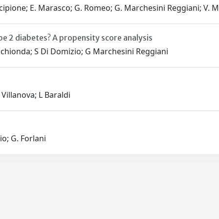
. Scipione; E. Marasco; G. Romeo; G. Marchesini Reggiani; V. 
pe 2 diabetes? A propensity score analysis
elchionda; S Di Domizio; G Marchesini Reggiani
Villanova; L Baraldi
o; G. Forlani