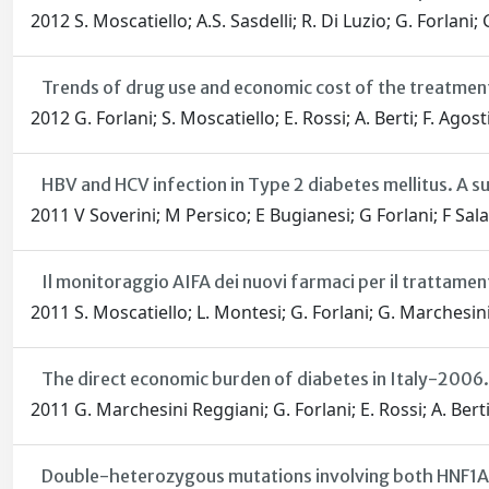
2012 S. Moscatiello; A.S. Sasdelli; R. Di Luzio; G. Forlani
Trends of drug use and economic cost of the treatment
2012 G. Forlani; S. Moscatiello; E. Rossi; A. Berti; F. A
HBV and HCV infection in Type 2 diabetes mellitus. A sur
2011 V Soverini; M Persico; E Bugianesi; G Forlani; F 
Il monitoraggio AIFA dei nuovi farmaci per il trattamen
2011 S. Moscatiello; L. Montesi; G. Forlani; G. Marchesin
The direct economic burden of diabetes in Italy-200
2011 G. Marchesini Reggiani; G. Forlani; E. Rossi; A. B
Double-heterozygous mutations involving both HNF1