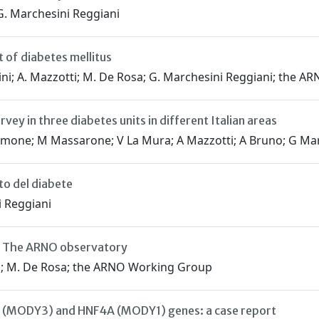
; G. Marchesini Reggiani
 of diabetes mellitus
gostini; A. Mazzotti; M. De Rosa; G. Marchesini Reggiani; the
vey in three diabetes units in different Italian areas
Salamone; M Massarone; V La Mura; A Mazzotti; A Bruno; G Ma
to del diabete
i Reggiani
6. The ARNO observatory
erti; M. De Rosa; the ARNO Working Group
A (MODY3) and HNF4A (MODY1) genes: a case report