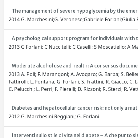
The management of severe hypoglycemia by the eme
2014 G. Marchesini;G. Veronese;Gabriele Forlani;Giulia Fo
A psychological support program for individuals with 
2013 G Forlani; C Nuccitelli; C Caselli; S Moscatiello; A 
Moderate alcohol use and health: A consensus docume
2013 A. Poli; F. Marangoni; A. Avogaro; G. Barba; S. Belle
Fattirolli; L. Fontana; G. Forlani; S. Frattini; R. Giacco; 
C. Pelucchi; L. Perri; F. Pieralli; D. Rizzoni; R. Sterzi; R. Vetto
Diabetes and hepatocellular cancer risk: not only a ma
2012 G. Marchesini Reggiani; G. Forlani
Interventi sullo stile di vita nel diabete – A che punto