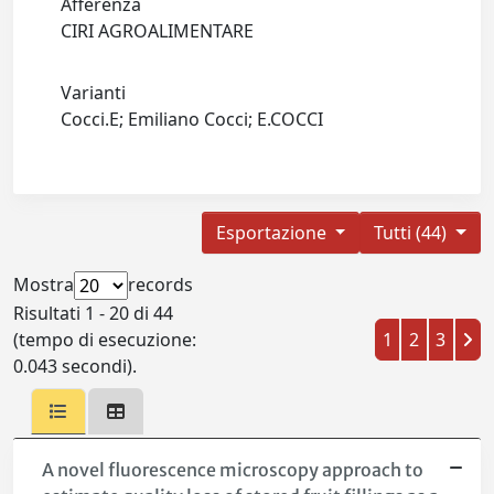
Afferenza
CIRI AGROALIMENTARE
Varianti
Cocci.E; Emiliano Cocci; E.COCCI
Esportazione
Tutti (44)
Mostra
records
Risultati 1 - 20 di 44
(tempo di esecuzione:
1
2
3
0.043 secondi).
A novel fluorescence microscopy approach to