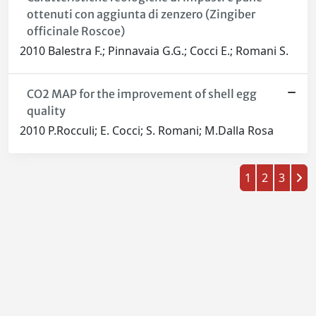
ottenuti con aggiunta di zenzero (Zingiber
officinale Roscoe)
2010 Balestra F.; Pinnavaia G.G.; Cocci E.; Romani S.
CO2 MAP for the improvement of shell egg
quality
2010 P.Rocculi; E. Cocci; S. Romani; M.Dalla Rosa
1
2
3
Powered by
IRIS
-
about IRIS
-