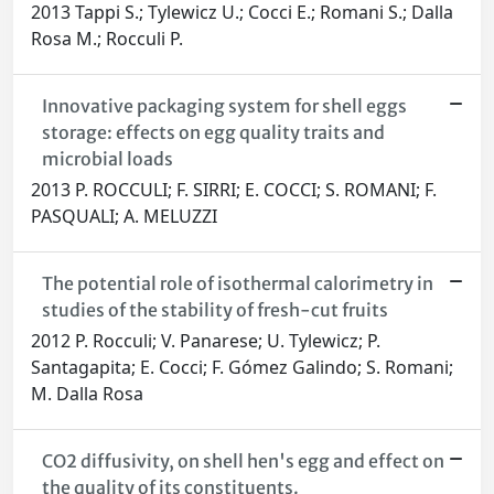
2013 Tappi S.; Tylewicz U.; Cocci E.; Romani S.; Dalla
Rosa M.; Rocculi P.
Innovative packaging system for shell eggs
storage: effects on egg quality traits and
microbial loads
2013 P. ROCCULI; F. SIRRI; E. COCCI; S. ROMANI; F.
PASQUALI; A. MELUZZI
The potential role of isothermal calorimetry in
studies of the stability of fresh-cut fruits
2012 P. Rocculi; V. Panarese; U. Tylewicz; P.
Santagapita; E. Cocci; F. Gómez Galindo; S. Romani;
M. Dalla Rosa
CO2 diffusivity, on shell hen's egg and effect on
the quality of its constituents.