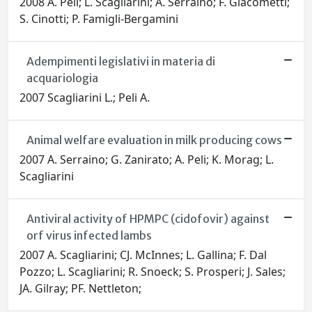
2008 A. Peli; L. Scagliarini; A. Serraino; F. Giacometti;
S. Cinotti; P. Famigli-Bergamini
Adempimenti legislativi in materia di
acquariologia
2007 Scagliarini L.; Peli A.
Animal welfare evaluation in milk producing cows
2007 A. Serraino; G. Zanirato; A. Peli; K. Morag; L.
Scagliarini
Antiviral activity of HPMPC (cidofovir) against
orf virus infected lambs
2007 A. Scagliarini; CJ. McInnes; L. Gallina; F. Dal
Pozzo; L. Scagliarini; R. Snoeck; S. Prosperi; J. Sales;
JA. Gilray; PF. Nettleton;