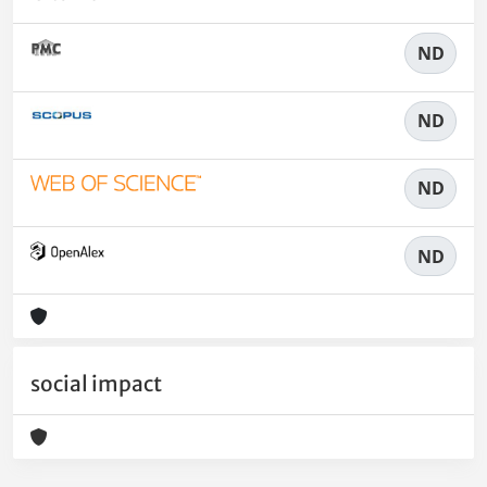
ND
ND
ND
ND
social impact