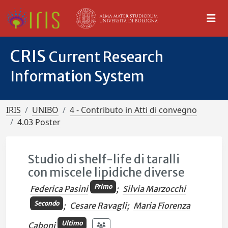
CRIS
Current Research
Information System
IRIS
UNIBO
4 - Contributo in Atti di convegno
4.03 Poster
Studio di shelf-life di taralli
con miscele lipidiche diverse
Primo
Federica Pasini
;
Silvia Marzocchi
Secondo
;
Cesare Ravagli
;
Maria Fiorenza
Ultimo
Caboni