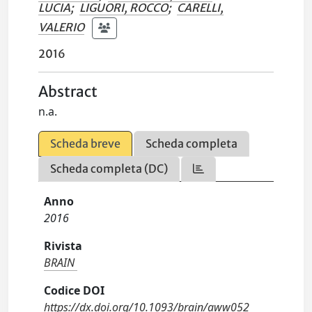
LUCIA
;
LIGUORI, ROCCO
;
CARELLI,
VALERIO
2016
Abstract
n.a.
Scheda breve
Scheda completa
Scheda completa (DC)
Anno
2016
Rivista
BRAIN
Codice DOI
https://dx.doi.org/10.1093/brain/aww052