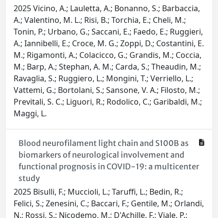
2025 Vicino, A.; Lauletta, A.; Bonanno, S.; Barbaccia,
A.; Valentino, M. L.; Risi, B.; Torchia, E.; Cheli, M.;
Tonin, P.; Urbano, G.; Saccani, E.; Faedo, E.; Ruggieri,
A.; Iannibelli, E.; Croce, M. G.; Zoppi, D.; Costantini, E.
M.; Rigamonti, A.; Colacicco, G.; Grandis, M.; Coccia,
M.; Barp, A.; Stephan, A. M.; Carda, S.; Theaudin, M.;
Ravaglia, S.; Ruggiero, L.; Mongini, T.; Verriello, L.;
Vattemi, G.; Bortolani, S.; Sansone, V. A.; Filosto, M.;
Previtali, S. C.; Liguori, R.; Rodolico, C.; Garibaldi, M.;
Maggi, L.
Blood neurofilament light chain and S100B as
biomarkers of neurological involvement and
functional prognosis in COVID-19: a multicenter
study
2025 Bisulli, F.; Muccioli, L.; Taruffi, L.; Bedin, R.;
Felici, S.; Zenesini, C.; Baccari, F.; Gentile, M.; Orlandi,
N.; Rossi, S.; Nicodemo, M.; D'Achille, F.; Viale, P.;