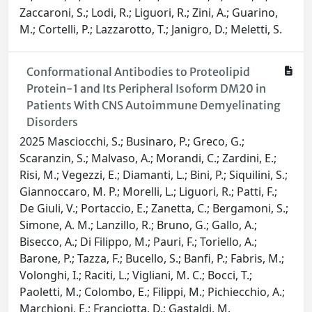
Zaccaroni, S.; Lodi, R.; Liguori, R.; Zini, A.; Guarino,
M.; Cortelli, P.; Lazzarotto, T.; Janigro, D.; Meletti, S.
Conformational Antibodies to Proteolipid
Protein-1 and Its Peripheral Isoform DM20 in
Patients With CNS Autoimmune Demyelinating
Disorders
2025 Masciocchi, S.; Businaro, P.; Greco, G.;
Scaranzin, S.; Malvaso, A.; Morandi, C.; Zardini, E.;
Risi, M.; Vegezzi, E.; Diamanti, L.; Bini, P.; Siquilini, S.;
Giannoccaro, M. P.; Morelli, L.; Liguori, R.; Patti, F.;
De Giuli, V.; Portaccio, E.; Zanetta, C.; Bergamoni, S.;
Simone, A. M.; Lanzillo, R.; Bruno, G.; Gallo, A.;
Bisecco, A.; Di Filippo, M.; Pauri, F.; Toriello, A.;
Barone, P.; Tazza, F.; Bucello, S.; Banfi, P.; Fabris, M.;
Volonghi, I.; Raciti, L.; Vigliani, M. C.; Bocci, T.;
Paoletti, M.; Colombo, E.; Filippi, M.; Pichiecchio, A.;
Marchioni, E.; Franciotta, D.; Gastaldi, M.