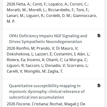
2026 Fetta, A.; Conti, F.; Lopalco, A.; Corsini, C.;
Moratti, M.; Morelli, L.; Ricciardiello, F.; Toni, F.;
Lanari, M.; Liguori, R.; Cordelli, D. M.; Giannoccaro,
M. P.
OPA1 Deficiency Impairs NGF Signaling and
Drives Sympathetic Neurodegeneration
2026 Ronfini, M; Prando, V; Di Mauro, V;
Dokshokova, L; Lazzeri, E; Costantini, I; Alàn, L;
Riviere, Ea; Incensi, A; Olianti, C; La Morgia, C;
Liguori, R; Sacconi, L; Donadio, V; Scorrano, L;
Carelli, V; Mongillo, M; Zaglia, T.
Quantitative susceptibility mapping in
myotonic dystrophy: clinical relevance of
subcortical iron accumulation
2026 Fiscone, Cristiana; Rochat, Magali J; De