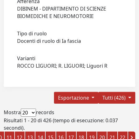
Afferenza
DIBINEM - DIPARTIMENTO DI SCIENZE
BIOMEDICHE E NEUROMOTORIE
Tipo di ruolo
Docenti di ruolo di Ia fascia
Varianti
ROCCO LIGUORI; R. LIGUORI; Liguori R
Esportazione
Tutti (426)
Mostra
records
Risultati 1 - 20 di 426 (tempo di esecuzione: 0.037
secondi).
0
11
12
13
14
15
16
17
18
19
20
21
22