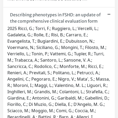
Describing phenotypes in FSHD: an update of
the comprehensive clinical evaluation form
2025 Ricci, G.; Torri, F.; Ruggiero, L.; Vercelli, L.;
Gadaleta, G.; Rolle, E.; Risi, B.; Carraro, E.;
Evangelista, T.; Bugiardini, E.; Dubuisson, N.;
Voermans, N.; Siciliano, G.; Mongini, T.; Filosto, M.;
Verriello, L.; Tonin, P.; Vattemi, G.; Tupler, R.; Turri,
M.; Trabacca, A.; Santoro, L.; Sansone, V. A.;
Sancricca, C.; Rodolico, C.; Monforte, M.; Ricci, E.;
Renieri, A.; Previtali, S.; Politano, L.; Petrucci, A.;
Angelini, C.; Pegoraro, E.; Nigro, V.; Mata', S.; Massa,
R.; Moroni, I.; Maggi, L.; Valentino, M. L.; Liguori, R.;
Inghilleri, M.; Grandis, M.; Colantoni, L.; Strafella, C.;
Giardina, E.; Antonini, G.; Garibaldi, M.; Gabellini, D.;
Fiorillo, C.; Di Muzio, G.; Diella, E.; D'Angelo, M. G.;
Sciacco, M.; Moggio, M.; Comi, G.; Coccia, M.;
Berardinelli, A.; Battini, R.; Barp, A.; Allegri, I.