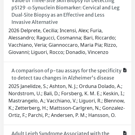
Value of Three‐Site Skin Biopsy for Detecting
pS129 ‐α‐Synuclein Biomarker: Cervical and Leg
Dual‐Site Biopsy as an Effective and Less
Invasive Alternative
2026 Delprete, Cecilia; Incensi, Alex; Furia,
Alessandro; Ragucci, Cosmanna; Bari, Riccardo;
Vacchiano, Veria; Giannoccaro, Maria Pia; Rizzo,
Giovanni; Liguori, Rocco; Donadio, Vincenzo
A comparison of p-tau assays for the specificity
to detect tau changes in Alzheimer's disease
2025 Janelidze, S.; Ashton, N. J.; Orduna Dolado, A.;
Nordstrom, U.; Bali, D.; Forsberg, K. M. E.; Keskin, I.;
Mastrangelo, A.; Vacchiano, V.; Liguori, R.; Blennow,
K.; Zetterberg, H.; Mattsson-Carlgren, N.; Gonzalez-
Ortiz, F.; Parchi, P.; Andersen, P. M.; Hansson, O.
Adult Leigh Syndrome Associated with the