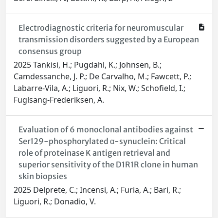
Electrodiagnostic criteria for neuromuscular
transmission disorders suggested by a European
consensus group
2025 Tankisi, H.; Pugdahl, K.; Johnsen, B.;
Camdessanche, J. P.; De Carvalho, M.; Fawcett, P.;
Labarre-Vila, A.; Liguori, R.; Nix, W.; Schofield, I.;
Fuglsang-Frederiksen, A.
Evaluation of 6 monoclonal antibodies against
Ser129-phosphorylated α-synuclein: Critical
role of proteinase K antigen retrieval and
superior sensitivity of the D1R1R clone in human
skin biopsies
2025 Delprete, C.; Incensi, A.; Furia, A.; Bari, R.;
Liguori, R.; Donadio, V.