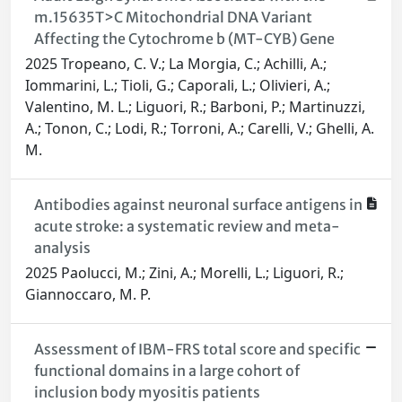
m.15635T>C Mitochondrial DNA Variant
Affecting the Cytochrome b (MT-CYB) Gene
2025 Tropeano, C. V.; La Morgia, C.; Achilli, A.;
Iommarini, L.; Tioli, G.; Caporali, L.; Olivieri, A.;
Valentino, M. L.; Liguori, R.; Barboni, P.; Martinuzzi,
A.; Tonon, C.; Lodi, R.; Torroni, A.; Carelli, V.; Ghelli, A.
M.
Antibodies against neuronal surface antigens in
acute stroke: a systematic review and meta-
analysis
2025 Paolucci, M.; Zini, A.; Morelli, L.; Liguori, R.;
Giannoccaro, M. P.
Assessment of IBM-FRS total score and specific
functional domains in a large cohort of
inclusion body myositis patients