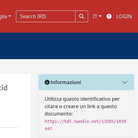
glia
IT
LOGIN
Informazioni
cid
Utilizza questo identificativo per
citare o creare un link a questo
documento:
https://hdl.handle.net/11585/1039
447