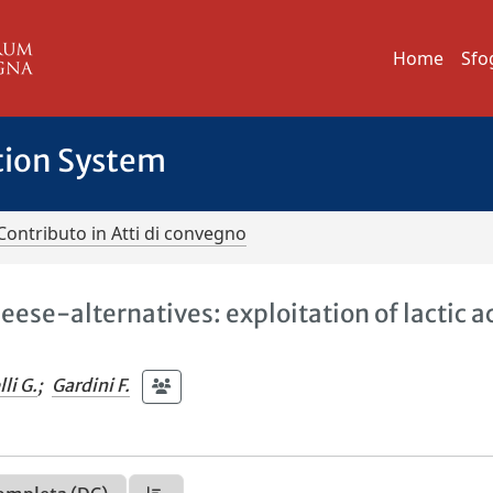
Home
Sfo
tion System
Contributo in Atti di convegno
se-alternatives: exploitation of lactic a
li G.
;
Gardini F.