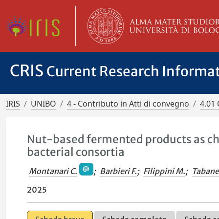
CRIS
Current Research Informa
IRIS
UNIBO
4 - Contributo in Atti di convegno
4.01 
Nut-based fermented products as chee
bacterial consortia
Montanari C.
;
Barbieri F.
;
Filippini M.
;
Tabanel
2025