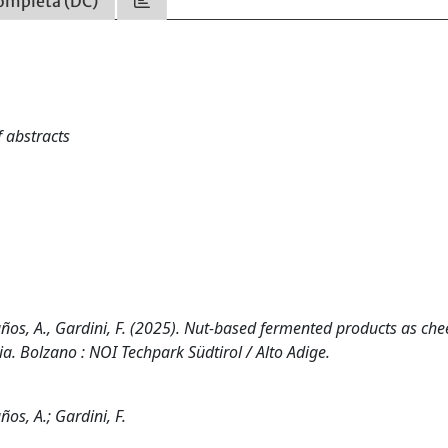
ompleta (DC)
 abstracts
, Baños, A., Gardini, F. (2025). Nut-based fermented products as che
tia. Bolzano : NOI Techpark Südtirol / Alto Adige.
años, A.; Gardini, F.