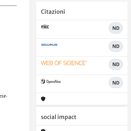
Citazioni
ND
ND
ND
ND
ese-
social impact