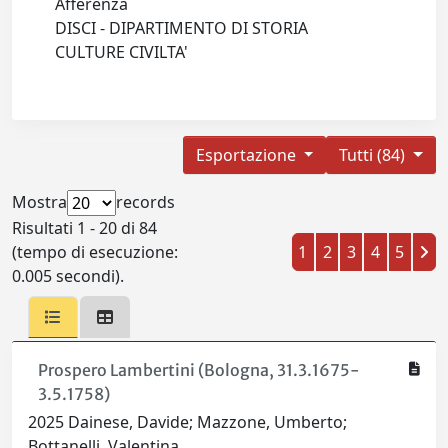
Afferenza
DISCI - DIPARTIMENTO DI STORIA
CULTURE CIVILTA'
Esportazione
Tutti (84)
Mostra
records
Risultati 1 - 20 di 84
(tempo di esecuzione:
1
2
3
4
5
0.005 secondi).
Prospero Lambertini (Bologna, 31.3.1675-
3.5.1758)
2025 Dainese, Davide; Mazzone, Umberto;
Bottanelli, Valentina