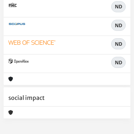
ND
ND
ND
ND
social impact