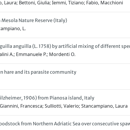
 Laura; Bettoni, Giulia; Iemmi, Tiziano; Fabio, Macchioni
a Mesola Nature Reserve (Italy)
ancampiano, L.
uilla anguilla (L. 1758) by artificial mixing of different s
asalini A.; Emmanuele P.; Mordenti O.
wn hare and its parasite community
lzheimer, 1906) from Pianosa island, Italy
; Giannini, Francesca; Sulliotti, Valerio; Stancampiano, Laura
roodstock from Northern Adriatic Sea over consecutive sp