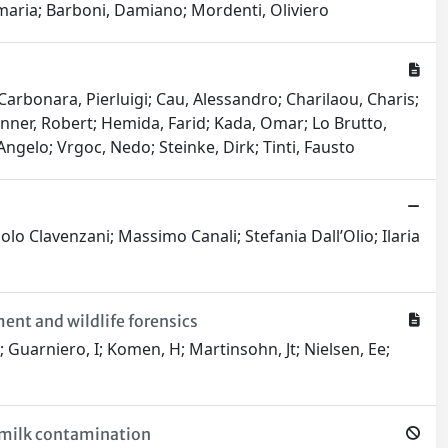
amaria; Barboni, Damiano; Mordenti, Oliviero
; Carbonara, Pierluigi; Cau, Alessandro; Charilaou, Charis;
Hanner, Robert; Hemida, Farid; Kada, Omar; Lo Brutto,
 Angelo; Vrgoc, Nedo; Steinke, Dirk; Tinti, Fausto
o Clavenzani; Massimo Canali; Stefania Dall’Olio; Ilaria
ent and wildlife forensics
G; Guarniero, I; Komen, H; Martinsohn, Jt; Nielsen, Ee;
f milk contamination