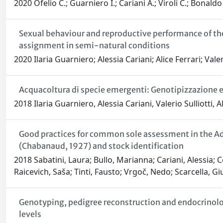
2020 Ofelio C.; Guarniero I.; Cariani A.; Viroli C.; Bonaldo
Sexual behaviour and reproductive performance of the
assignment in semi-natural conditions
2020 Ilaria Guarniero; Alessia Cariani; Alice Ferrari; Val
Acquacoltura di specie emergenti: Genotipizzazione e p
2018 Ilaria Guarniero, Alessia Cariani, Valerio Sulliotti, A
Good practices for common sole assessment in the Adri
(Chabanaud, 1927) and stock identification
2018 Sabatini, Laura; Bullo, Marianna; Cariani, Alessia; C
Raicevich, Saša; Tinti, Fausto; Vrgoč, Nedo; Scarcella, G
Genotyping, pedigree reconstruction and endocrinolog
levels