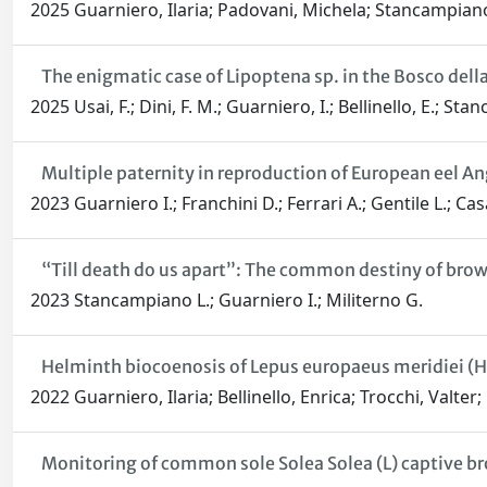
2025 Guarniero, Ilaria; Padovani, Michela; Stancampiano,
The enigmatic case of Lipoptena sp. in the Bosco dell
2025 Usai, F.; Dini, F. M.; Guarniero, I.; Bellinello, E.; St
Multiple paternity in reproduction of European eel Ang
2023 Guarniero I.; Franchini D.; Ferrari A.; Gentile L.; C
“Till death do us apart”: The common destiny of bro
2023 Stancampiano L.; Guarniero I.; Militerno G.
Helminth biocoenosis of Lepus europaeus meridiei (Hi
2022 Guarniero, Ilaria; Bellinello, Enrica; Trocchi, Valter
Monitoring of common sole Solea Solea (L) captive b