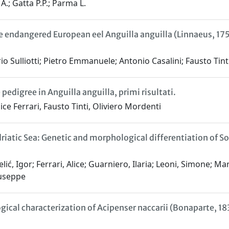
 A.; Gatta P.P.; Parma L.
 endangered European eel Anguilla anguilla (Linnaeus, 175
erio Sulliotti; Pietro Emmanuele; Antonio Casalini; Fausto Tin
edigree in Anguilla anguilla, primi risultati.
lice Ferrari, Fausto Tinti, Oliviero Mordenti
atic Sea: Genetic and morphological differentiation of So
elić, Igor; Ferrari, Alice; Guarniero, Ilaria; Leoni, Simone; M
iuseppe
ical characterization of Acipenser naccarii (Bonaparte, 18