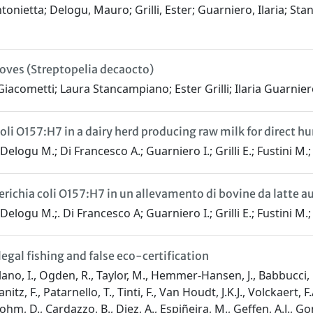
ntonietta; Delogu, Mauro; Grilli, Ester; Guarniero, Ilaria; S
 doves (Streptopelia decaocto)
acometti; Laura Stancampiano; Ester Grilli; Ilaria Guarnie
coli O157:H7 in a dairy herd producing raw milk for direct
elogu M.; Di Francesco A.; Guarniero I.; Grilli E.; Fustini M.
richia coli O157:H7 in un allevamento di bovine da latte aut
Delogu M.;. Di Francesco A; Guarniero I.; Grilli E.; Fustini M.
egal fishing and false eco-certification
ilano, I., Ogden, R., Taylor, M., Hemmer-Hansen, J., Babbucci, M
z, F., Patarnello, T., Tinti, F., Van Houdt, J.K.J., Volckaert, F.A
Blohm, D., Cardazzo, B., Diez, A., Espiñeira, M., Geffen, A.J., G