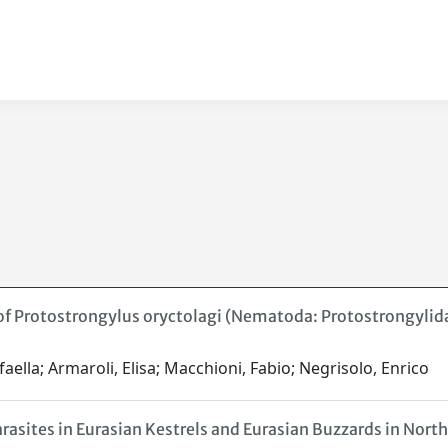
s of Protostrongylus oryctolagi (Nematoda: Protostrongyli
aella; Armaroli, Elisa; Macchioni, Fabio; Negrisolo, Enrico
asites in Eurasian Kestrels and Eurasian Buzzards in Nort