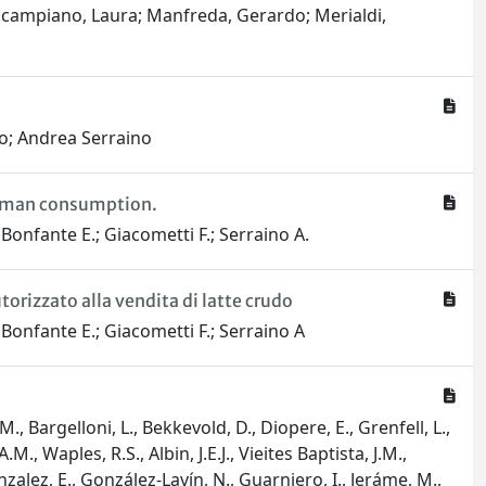
tancampiano, Laura; Manfreda, Gerardo; Merialdi,
ro; Andrea Serraino
 human consumption.
; Bonfante E.; Giacometti F.; Serraino A.
orizzato alla vendita di latte crudo
; Bonfante E.; Giacometti F.; Serraino A
., Bargelloni, L., Bekkevold, D., Diopere, E., Grenfell, L.,
.M., Waples, R.S., Albin, J.E.J., Vieites Baptista, J.M.,
onzalez, E., González-Lavín, N., Guarniero, I., Jeráme, M.,