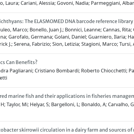
o, Laura; Cariani, Alessia; Govoni, Nadia; Parmeggiani, Alb
richthyans: The ELASMOMED DNA barcode reference library
Arculeo, Marco; Bonello, Juan J.; Bonnici, Leanne; Cannas, Rita
stina; Garofalo, Germana; Golani, Daniel; Guarniero, Ilaria; 
ck J.; Serena, Fabrizio; Sion, Letizia; Stagioni, Marco; Tursi,
cs Can Benefits?
 Pagliarani; Cristiano Bombardi; Roberto Chiocchetti; Paol
etti
red marine fish and their applications in fisheries managem
H; Taylor, Mi; Helyar, S; Bargelloni, L; Bonaldo, A; Carvalho, 
obacter skirrowii circulation in a dairy farm and sources o