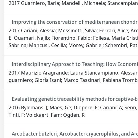
2017 Guarniero, Ilaria; Mandelli, Michaela; Stancampian
Improving the conservation of mediterranean chond
2017 Cariani, Alessia; Messinetti, Silvia; Ferrari, Alice; 
El Ouamari, Najib; Fiorentino, Fabio; Follesa, Maria Cri
Sabrina; Mancusi, Cecilia; Morey, Gabriel; Schembri, Patri
Interdisciplinary Approach to Teaching: How Economi
2017 Maurizio Aragrande; Laura Stancampiano; Alessandra
guarniero; Gloria Isani; Marco Tassinari; Fabiana Tromb
Evaluating genetic traceability methods for captive‑b
2016 Bylemans, J; Maes, Ge; Diopere, E; Cariani, A; Senn, 
Tinti, F; Volckaert, Fam; Ogden, R
Arcobacter butzleri, Arcobacter cryaerophilus, and Arc