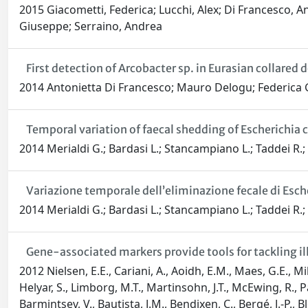
2015 Giacometti, Federica; Lucchi, Alex; Di Francesco, A
Giuseppe; Serraino, Andrea
First detection of Arcobacter sp. in Eurasian collared
2014 Antonietta Di Francesco; Mauro Delogu; Federica Gi
Temporal variation of faecal shedding of Escherichia 
2014 Merialdi G.; Bardasi L.; Stancampiano L.; Taddei R.; D
Variazione temporale dell’eliminazione fecale di Esche
2014 Merialdi G.; Bardasi L.; Stancampiano L.; Taddei R.; 
Gene-associated markers provide tools for tackling ill
2012 Nielsen, E.E., Cariani, A., Aoidh, E.M., Maes, G.E., M
Helyar, S., Limborg, M.T., Martinsohn, J.T., McEwing, R., Panit
Barmintsev, V., Bautista, J.M., Bendixen, C., Bergé, J.-P., 