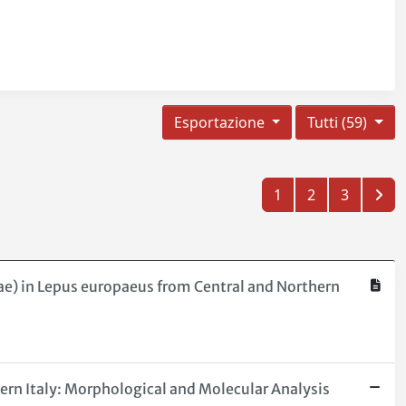
Esportazione
Tutti (59)
1
2
3
dae) in Lepus europaeus from Central and Northern
hern Italy: Morphological and Molecular Analysis