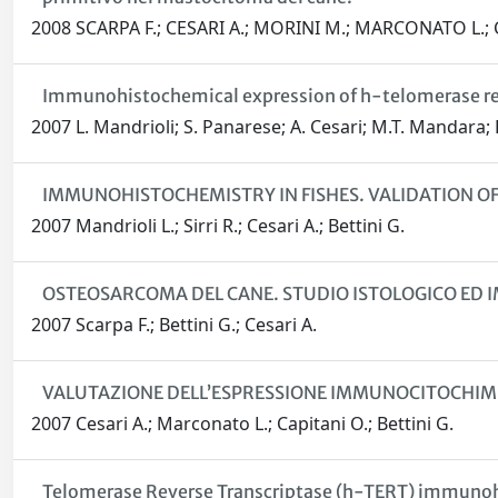
2008 SCARPA F.; CESARI A.; MORINI M.; MARCONATO L.; C
Immunohistochemical expression of h-telomerase rev
2007 L. Mandrioli; S. Panarese; A. Cesari; M.T. Mandara; 
IMMUNOHISTOCHEMISTRY IN FISHES. VALIDATION O
2007 Mandrioli L.; Sirri R.; Cesari A.; Bettini G.
OSTEOSARCOMA DEL CANE. STUDIO ISTOLOGICO ED 
2007 Scarpa F.; Bettini G.; Cesari A.
VALUTAZIONE DELL’ESPRESSIONE IMMUNOCITOCHIMIC
2007 Cesari A.; Marconato L.; Capitani O.; Bettini G.
Telomerase Reverse Transcriptase (h-TERT) immunoh