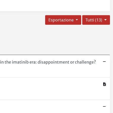
Esportazione
Tutti (13)
in the imatinib era: disappointment or challenge?