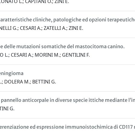
ONATO L.; CAPITANI O.; ZINI E.
tteristiche cliniche, patologiche ed opzioni terapeutiche 
I G.; CESARI A.; ZATELLI A.; ZINI E.
ione delle mutazioni somatiche del mastocitoma canino.
L.; CESARI A.; MORINI M.; GENTILINI F.
 meningioma
.; DOLERA M.; BETTINI G.
pannello anticorpale in diverse specie ittiche mediante l’i
TINI G.
fferenziazione ed espressione immunoistochimica di CD117 n