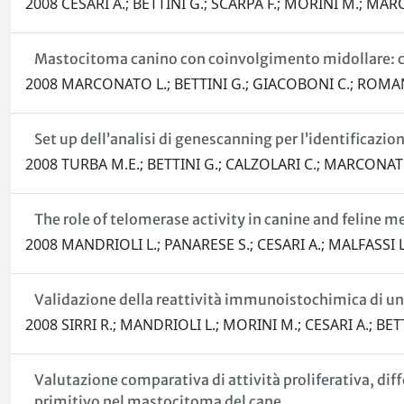
2008 CESARI A.; BETTINI G.; SCARPA F.; MORINI M.; MARC
Mastocitoma canino con coinvolgimento midollare: cara
2008 MARCONATO L.; BETTINI G.; GIACOBONI C.; ROMANELL
Set up dell’analisi di genescanning per l’identificaz
2008 TURBA M.E.; BETTINI G.; CALZOLARI C.; MARCONATO 
The role of telomerase activity in canine and feline
2008 MANDRIOLI L.; PANARESE S.; CESARI A.; MALFASSI L
Validazione della reattività immunoistochimica di un 
2008 SIRRI R.; MANDRIOLI L.; MORINI M.; CESARI A.; BET
Valutazione comparativa di attività proliferativa, di
primitivo nel mastocitoma del cane.