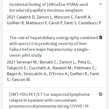
Incidental finding of [68Ga]Ga-PSMA-avid
intraductal papillary mucinous neoplasm
2021 Calabrò D, Zanoni L, Mosconi C, Farolfi A,
Golfieri R, Matteucci F, Caroli P, Fanti S, Castellucci P
The role of hepatobiliary scintigraphy combined
with spect/ct in predicting severity of liver
failure before major hepatectomy: a single-
center pilot study
2021 Serenari M.; Bonatti C.; Zanoni L.; Peta G.;
Tabacchi E.; Cucchetti A.; Ravaioli M.; Pettinato C.;
Bagni A.; Siniscalchi A.; D'Errico A.; Golfieri R.; Fanti
S.; Cescon M.
[18F]-FDG PET/CT for suspected lymphoma
relapse in a patient with concomitant
pneumococcal pneumonia during COVID-19