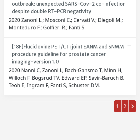
outbreak: unexpected SARS-Cov-2 co-infection
despite double RT-PCR negativity
2020 Zanoni L.; Mosconi C.; Cervati V.; Diegoli M.;
Monteduro F.; Golfieri R.; Fanti S.
[18F]Fluciclovine PET/CT: joint EANM and SNMMI
procedure guideline for prostate cancer
imaging-version 1.0
2020 Nanni C, Zanoni L, Bach-Gansmo T, Minn H,
Willoch F, Bogsrud TV, Edward EP, Savir-Baruch B,
Teoh E, Ingram F, Fanti S, Schuster DM.
1
2