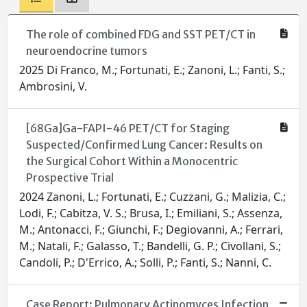
The role of combined FDG and SST PET/CT in
neuroendocrine tumors
2025 Di Franco, M.; Fortunati, E.; Zanoni, L.; Fanti, S.;
Ambrosini, V.
[68Ga]Ga-FAPI-46 PET/CT for Staging
Suspected/Confirmed Lung Cancer: Results on
the Surgical Cohort Within a Monocentric
Prospective Trial
2024 Zanoni, L.; Fortunati, E.; Cuzzani, G.; Malizia, C.;
Lodi, F.; Cabitza, V. S.; Brusa, I.; Emiliani, S.; Assenza,
M.; Antonacci, F.; Giunchi, F.; Degiovanni, A.; Ferrari,
M.; Natali, F.; Galasso, T.; Bandelli, G. P.; Civollani, S.;
Candoli, P.; D'Errico, A.; Solli, P.; Fanti, S.; Nanni, C.
Case Report: Pulmonary Actinomyces Infection