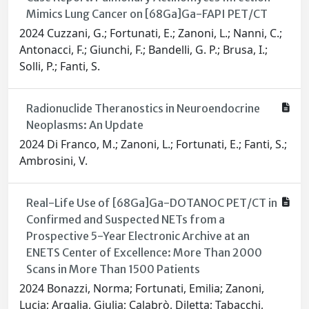
Mimics Lung Cancer on [68Ga]Ga-FAPI PET/CT
2024 Cuzzani, G.; Fortunati, E.; Zanoni, L.; Nanni, C.;
Antonacci, F.; Giunchi, F.; Bandelli, G. P.; Brusa, I.;
Solli, P.; Fanti, S.
Radionuclide Theranostics in Neuroendocrine
Neoplasms: An Update
2024 Di Franco, M.; Zanoni, L.; Fortunati, E.; Fanti, S.;
Ambrosini, V.
Real-Life Use of [68Ga]Ga-DOTANOC PET/CT in
Confirmed and Suspected NETs from a
Prospective 5-Year Electronic Archive at an
ENETS Center of Excellence: More Than 2000
Scans in More Than 1500 Patients
2024 Bonazzi, Norma; Fortunati, Emilia; Zanoni,
Lucia; Argalia, Giulia; Calabrò, Diletta; Tabacchi,