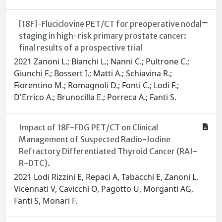
[18F]-Fluciclovine PET/CT for preoperative nodal
staging in high-risk primary prostate cancer:
final results of a prospective trial
2021 Zanoni L.; Bianchi L.; Nanni C.; Pultrone C.;
Giunchi F.; Bossert I.; Matti A.; Schiavina R.;
Fiorentino M.; Romagnoli D.; Fonti C.; Lodi F.;
D'Errico A.; Brunocilla E.; Porreca A.; Fanti S.
Impact of 18F-FDG PET/CT on Clinical
Management of Suspected Radio-Iodine
Refractory Differentiated Thyroid Cancer (RAI-
R-DTC).
2021 Lodi Rizzini E, Repaci A, Tabacchi E, Zanoni L,
Vicennati V, Cavicchi O, Pagotto U, Morganti AG,
Fanti S, Monari F.