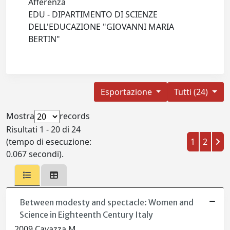
Afferenza
EDU - DIPARTIMENTO DI SCIENZE
DELL'EDUCAZIONE "GIOVANNI MARIA
BERTIN"
Esportazione
Tutti (24)
Mostra
records
Risultati 1 - 20 di 24
(tempo di esecuzione:
1
2
0.067 secondi).
Between modesty and spectacle: Women and
Science in Eighteenth Century Italy
2009 Cavazza M.