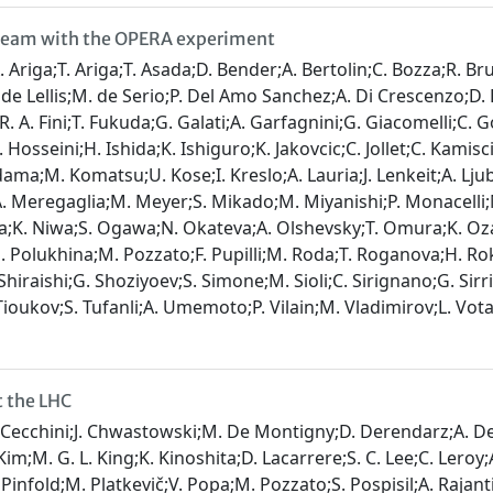
 beam with the OPERA experiment
 Ariga;T. Ariga;T. Asada;D. Bender;A. Bertolin;C. Bozza;R.
e Lellis;M. de Serio;P. Del Amo Sanchez;A. Di Crescenzo;D.
. A. Fini;T. Fukuda;G. Galati;A. Garfagnini;G. Giacomelli;C. G
Hosseini;H. Ishida;K. Ishiguro;K. Jakovcic;C. Jollet;C. Kami
dama;M. Komatsu;U. Kose;I. Kreslo;A. Lauria;J. Lenkeit;A. Lju
A. Meregaglia;M. Meyer;S. Mikado;M. Miyanishi;P. Monacelli;
 Niwa;S. Ogawa;N. Okateva;A. Olshevsky;T. Omura;K. Ozaki;A
;N. Polukhina;M. Pozzato;F. Pupilli;M. Roda;T. Roganova;H. R
raishi;G. Shoziyoev;S. Simone;M. Sioli;C. Sirignano;G. Sirri;
 Tioukov;S. Tufanli;A. Umemoto;P. Vilain;M. Vladimirov;L. Vota
 the LHC
Cecchini;J. Chwastowski;M. De Montigny;D. Derendarz;A. De Ro
 Kim;M. G. L. King;K. Kinoshita;D. Lacarrere;S. C. Lee;C. Ler
 L. Pinfold;M. Platkevič;V. Popa;M. Pozzato;S. Pospisil;A. Raj