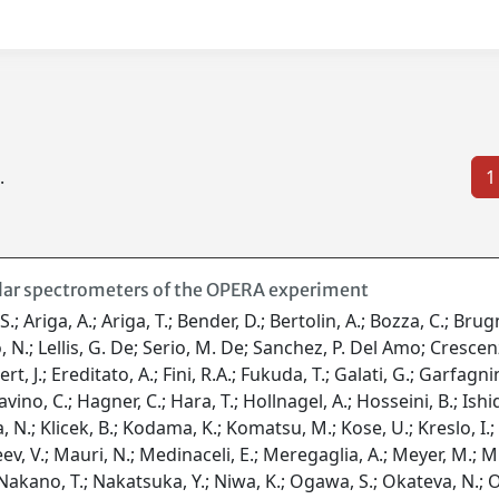
.
1
olar spectrometers of the OPERA experiment
; Ariga, A.; Ariga, T.; Bender, D.; Bertolin, A.; Bozza, C.; Bru
N.; Lellis, G. De; Serio, M. De; Sanchez, P. Del Amo; Crescenz
 J.; Ereditato, A.; Fini, R.A.; Fukuda, T.; Galati, G.; Garfagnini
no, C.; Hagner, C.; Hara, T.; Hollnagel, A.; Hosseini, B.; Ishida,
N.; Klicek, B.; Kodama, K.; Komatsu, M.; Kose, U.; Kreslo, I.; Lau
ev, V.; Mauri, N.; Medinaceli, E.; Meregaglia, A.; Meyer, M.; M
kano, T.; Nakatsuka, Y.; Niwa, K.; Ogawa, S.; Okateva, N.; Ols