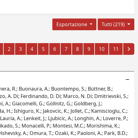
Esportazione
Tutti (219)
2
3
4
5
6
7
8
9
10
11
gnera, R.; Buonaura, A.; Buontempo, S.; Büttner, B.;
o, A. Di; Ferdinando, D. Di; Marco, N. Di; Dmitrievski, S.;
, A.; Giacomelli, G.; Göllnitz, G.; Goldberg, J.;
 H.; Ishiguro, K.; Jakovcic, K.; Jollet, C.; Kamiscioglu, C.;
ria, A.; Lenkeit, J.; Ljubicic, A.; Longhin, A.; Loverre, P.;
ikado, S.; Monacelli, P.; Montesi, M.C.; Morishima, K.;
hevsky, A.; Omura, T.; Ozaki, K.; Paoloni, A.; Park, B.D.;