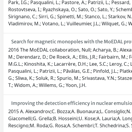
Park, I.G.; Pasqualini, L.; Pastore, A.; Patrizii, L.; Pessar
Rostovtseva, I.; Ryazhskaya, O.; Sato, O.; Sato, Y.; Schembr
Sirignano, C.; Sirri, G.; Spinetti, M.; Stanco, L.; Starkov, N.;
Vladimirov, M.; Votano, L.; Vuilleumier, J.L.; Wilquet, G.; 
Search for magnetic monopoles with the MoEDAL proto
2016 The MoEDAL collaboration, Null; Acharya, B.; Alexandr
M.; Derendarz, D.; De Roeck, A.; Ellis, J.R.; Fairbairn, M.; 
M.G.L.; Kinoshita, K.; Lacarrère, D.H.; Lee, S.C.; Leroy, C.
Pasqualini, L.; Patrizii, L.; Păvălas, G.E.; Pinfold, J.L.; Pl
G.; Sliwa, K.; Soluk, R.; Spurio, M.; Srivastava, Y.N.; Stasze
T.; Widom, A.; Willems, G.; Yoon, J.H.
Improving the detection efficiency in nuclear emulsio
2015 A. Alexandrov;C. Bozza;A. Buonaura;L. Consiglio;N. D׳Ambrosio;G. De Lellis;M. De Serio;F. Di Capua;A. Di Crescenzo;D. Di Ferdinando;N. Di Marco;R.A. Fini;G. Gal
Giacomelli;G. Grella;B. Hosseini;U. Kose;A. Lauria;A. Long
Rescigno;M. Roda;G. Rosa;A. Schembri;T. Shchedrina;S. Sim