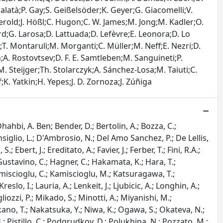
Galatà;P. Gay;S. Geißelsöder;K. Geyer;G. Giacomelli;V.
Herold;J. Hößl;C. Hugon;C. W. James;M. Jong;M. Kadler;O.
;G. Larosa;D. Lattuada;D. Lefèvre;E. Leonora;D. Lo
;T. Montaruli;M. Morganti;C. Müller;M. Neff;E. Nezri;D.
h;A. Rostovtsev;D. F. E. Samtleben;M. Sanguineti;P.
 M. Steijger;Th. Stolarczyk;A. Sánchez-Losa;M. Taiuti;C.
;K. Yatkin;H. Yepes;J. D. Zornoza;J. Zúñiga
hahbi, A. Ben; Bender, D.; Bertolin, A.; Bozza, C.;
siglio, L.; D'Ambrosio, N.; Del Amo Sanchez, P.; De Lellis,
bert, J.; Ereditato, A.; Favier, J.; Ferber, T.; Fini, R.A.;
; Gustavino, C.; Hagner, C.; Hakamata, K.; Hara, T.;
 Kamiscioglu, C.; Kamiscioglu, M.; Katsuragawa, T.;
lo, I.; Lauria, A.; Lenkeit, J.; Ljubicic, A.; Longhin, A.;
iozzi, P.; Mikado, S.; Minotti, A.; Miyanishi, M.;
ano, T.; Nakatsuka, Y.; Niwa, K.; Ogawa, S.; Okateva, N.;
H.; Pistillo, C.; Podgrudkov, D.; Polukhina, N.; Pozzato, M.;