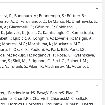
gnera, R.; Buonaura, A.; Buontempo, S.; Büttner, B.;
enzo, A.; Di Ferdinando, D.; Di Marco, N.; Dmitrievski, S.;
, A.; Giacomelli, G.; Göllnitz, C.; Goldberg, J.;
K.; Jakovcic, K.; Jollet, C.; Kamiscioglu, C.; Kamiscioglu,
it, J.; Ljubicic, A.; Longhin, A.; Loverre, P.; Malgin, A.;
.; Montesi, M.C.; Morishima, K.; Muciaccia, M.T.;
 T.; Ozaki, K.; Paoloni, A.; Park, B.D.; Park, I.G.;
; Roda, M.; Rokujo, H.; Roganova, T.; Rosa, G.; Ryazhskaya,
, S.; Sioli, M.; Sirignano, C.; Sirri, G.; Spinetti, M.;
v, V.; Tufanli, S.; Vilain, P.; Vladimirov, M.; Votano, L.;
;J. Barrios-Martí;S. Basa;V. Bertin;S. Biagi;C.
ini;Z. Charif;Ph. Charvis;T. Chiarusi;M. Circella;F.
ud;D. Dornic;Q. Dorosti;D. Drouhin;A. Dumas;T. Eberl;U.