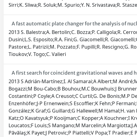
Sirri;K. Sliwa;R. Soluk;M. Spurio;Y. N. Srivastava;R. Stas
A fast automatic plate changer for the analysis of nu
2013 S. Balestra;A. Bertolin;C. Bozza;P. Calligola;R. Cer
Dusini;L.S. Esposito;R.A. Fini;G. Giacomelli;R. Giacomell
Pastore;L. Patrizii;M. Pozzato;F. Pupilli;R. Rescigno;G. Ro
Tioukov;V. Togo;C. Valieri
A first search for coincident gravitational waves an
2013 S Adrián-Martínez;I. Al Samarai;A Albert;M André;M Anghinolfi;G Anton;S Anvar;M Ardid;T Astraatmadja;J-J Aubert;B Baret;S Basa;V Bertin;S Biagi;C Bigongiari;C Bogazzi;M Bou-Cabo;B Bouhou;M.C Bouwhuis;J Brunner;J Busto;A Capone;C Cârloganu;J Carr;S Cecchini;Z Charif;Ph Charvis;T Chiarusi;M Circella;R Coniglione;L Core;H Costantini;P Coyle;A Creusot;C Curtil;G. De Bonis;M.P Decowski;I Dekeyser;A Deschamps;C Distefano;C Donzaud;D Dornic;Q Dorosti;D Drouhin;T Eberl;U Emanuele;A Enzenhöfer;J-P Ernenwein;S Escoffier;K Fehn;P Fermani;M Ferri;S Ferry;V Flaminio;F Folger;U Fritsch;J-L Fuda;S Galatà;P Gay;K Geyer;G Giacomelli;V Giordano;J.P Gómez-González;K Graf;G Guillard;G Hallewell;M Hamal;H. van Haren;A.J Heijboer;Y Hello;J.J Hernández-Rey;B Herold;J Hößl;C.C Hsu;M. de Jong;M Kadler;O Kalekin;A Kappes;U Katz;O Kavatsyuk;P Kooijman;C Kopper;A Kouchner;I Kreykenbohm;V Kulikovskiy;R Lahmann;G Lambard;G Larosa;D Lattuada;D Lefèvre;G Lim;D. Lo Presti;H Loehner;S Loucatos;F Louis;S Mangano;M Marcelin;A Margiotta;J.A Martínez-Mora;S Martini;A Meli;T Montaruli;M Morganti;L Moscoso;H Motz;M Neff;E Nezri;D Palioselitis;G.E Păvălaş;K Payet;J Petrovic;P Piattelli;V Popa;T Pradier;E Presani;C Racca;C Reed;G Riccobene;C Richardt;R Richter;C Rivière;A Robert;K Roensch;A Rostovtsev;J Ruiz-Rivas;M Rujoiu;G.V Russo;D.F.E Samtleben;A Sánchez-Losa;P Sapienza;J Schmid;J Schnabel;F Schöck;J-P Schuller;F Schüssler;T Seitz;R Shanidze;F Simeone;A Spies;M Spurio;J.J.M Steijger;Th Stolarczyk;M Taiuti;C Tamburini;A Trovato;B Vallage;C Vallée;V. Van Elewyck;M Vecchi;P Vernin;E Visser;S Wagner;G Wijnker;J Wilms;E. de Wolf;H Yepes;D Zaborov;J.D Zornoza;J Zúñiga;J Aasi;J Abadie;B. P Abbott;R Abbott;T. D Abbott;M Abernathy;T Accadia;F Acernese;C Adams;T Adams;P Addesso;R Adhikari;C Affeldt;M Agathos;K Agatsuma;P Ajith;B Allen;A Allocca;E. Amador Ceron;D Amariutei;S. B Anderson;W. G Anderson;K Arai;M. C Araya;S Ast;S. M Aston;P Astone;D Atkinson;P Aufmuth;C Aulbert;B. E Aylott;S Babak;P Baker;G Ballardin;S Ballmer;Y Bao;J. C. B Barayoga;D Barker;F Barone;B Barr;L Barsotti;M Barsuglia;M. A Barton;I Bartos;R Bassiri;M Bastarrika;A Basti;J Batch;J Bauchrowitz;Th. S Bauer;M Bebronne;D Beck;B Behnke;M Bejger;M.G Beker;A. S Bell;C Bell;I Belopolski;M Benacquista;J. M Berliner;A Bertolini;J Betzwieser;N Beveridge;P. T Beyersdorf;T Bhadbade;I. A Bilenko;G Billingsley;J Birch;R Biswas;M Bitossi;M. A Bizouard;E Black;J. K Blackburn;L Blackburn;D Blair;B Bland;M Blom;O Bock;T. P Bodiya;C Bogan;C Bond;R Bondarescu;F Bondu;L Bonelli;R Bonnand;R Bork;M Born;V Boschi;S Bose;L Bosi;S Braccini;C Bradaschia;P. R Brady;V. B Braginsky;M Branchesi;J. E Brau;J Breyer;T Briant;D. O Bridges;A Brillet;M Brinkmann;V Brisson;M Britzger;A. F Brooks;D. A Brown;T Bulik;H. J Bulten;A Buonanno;J Burguet–Castell;D Buskulic;C Buy;R. L Byer;L Cadonati;G Cagnoli;E Calloni;J. B Camp;P Campsie;K Cannon;B Canuel;J Cao;C. D Capano;F Carbognani;L Carbone;S Caride;S Caudill;M Cavaglià;F Cavalier;R Cavalieri;G Cella;C Cepeda;E Cesarini;T Chalermsongsak;P Charlton;E Chassande-Mottin;W Chen;X Chen;Y Chen;A Chincarini;A Chiummo;H. S Cho;J Chow;N Christensen;S. S. Y Chua;C. T. Y Chung;S Chung;G Ciani;F Clara;D. E Clark;J. A Clark;J. H Clayton;F Cleva;E Coccia;P.-F Cohadon;C. N Colacino;A Colla;M Colombini;A Conte;R Conte;D Cook;T. R Corbitt;M Cordier;N Cornish;A Corsi;C. A Costa;M Coughlin;J.-P Coulon;P Couvares;D. M Coward;M Cowart