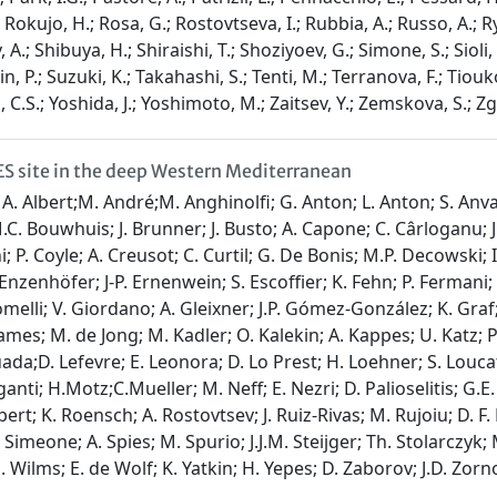
.; Rokujo, H.; Rosa, G.; Rostovtseva, I.; Rubbia, A.; Russo, A.;
.; Shibuya, H.; Shiraishi, T.; Shoziyoev, G.; Simone, S.; Sioli, M
in, P.; Suzuki, K.; Takahashi, S.; Tenti, M.; Terranova, F.; Tioukov
, C.S.; Yoshida, J.; Yoshimoto, M.; Zaitsev, Y.; Zemskova, S.; Z
S site in the deep Western Mediterranean
. Albert;M. André;M. Anghinolfi; G. Anton; L. Anton; S. Anvar;
.C. Bouwhuis; J. Brunner; J. Busto; A. Capone; C. Cârloganu; J. 
ini; P. Coyle; A. Creusot; C. Curtil; G. De Bonis; M.P. Decowsk
zenhöfer; J-P. Ernenwein; S. Escoffier; K. Fehn; P. Fermani; M. 
melli; V. Giordano; A. Gleixner; J.P. Gómez-González; K. Graf; 
. James; M. de Jong; M. Kadler; O. Kalekin; A. Kappes; U. Katz
ada;D. Lefevre; E. Leonora; D. Lo Prest; H. Loehner; S. Louc
; H.Motz;C.Mueller; M. Neff; E. Nezri; D. Palioselitis; G.E. Păv
bert; K. Roensch; A. Rostovtsev; J. Ruiz-Rivas; M. Rujoiu; D. F.
 Simeone; A. Spies; M. Spurio; J.J.M. Steijger; Th. Stolarczyk; M
. Wilms; E. de Wolf; K. Yatkin; H. Yepes; D. Zaborov; J.D. Zorno