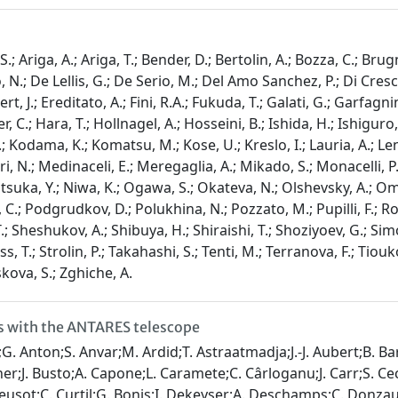
; Ariga, A.; Ariga, T.; Bender, D.; Bertolin, A.; Bozza, C.; Bru
N.; De Lellis, G.; De Serio, M.; Del Amo Sanchez, P.; Di Cresc
 J.; Ereditato, A.; Fini, R.A.; Fukuda, T.; Galati, G.; Garfagnini
 C.; Hara, T.; Hollnagel, A.; Hosseini, B.; Ishida, H.; Ishiguro, 
; Kodama, K.; Komatsu, M.; Kose, U.; Kreslo, I.; Lauria, A.; Lenke
i, N.; Medinaceli, E.; Meregaglia, A.; Mikado, S.; Monacelli, P
a, Y.; Niwa, K.; Ogawa, S.; Okateva, N.; Olshevsky, A.; Omura,
illo, C.; Podgrudkov, D.; Polukhina, N.; Pozzato, M.; Pupilli, F.
 Sheshukov, A.; Shibuya, H.; Shiraishi, T.; Shoziyoev, G.; Simone
s, T.; Strolin, P.; Takahashi, S.; Tenti, M.; Terranova, F.; Tiouko
skova, S.; Zghiche, A.
es with the ANTARES telescope
. Anton;S. Anvar;M. Ardid;T. Astraatmadja;J.-J. Aubert;B. Baret
;J. Busto;A. Capone;L. Caramete;C. Cârloganu;J. Carr;S. Cecch
Creusot;C. Curtil;G. Bonis;I. Dekeyser;A. Deschamps;C. Donza