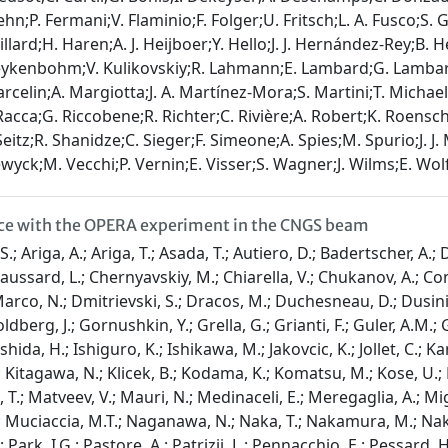
hn;P. Fermani;V. Flaminio;F. Folger;U. Fritsch;L. A. Fusco;S. 
lard;H. Haren;A. J. Heijboer;Y. Hello;J. J. Hernández-Rey;B. 
reykenbohm;V. Kulikovskiy;R. Lahmann;E. Lambard;G. Lambard
celin;A. Margiotta;J. A. Martínez-Mora;S. Martini;T. Michael
. Racca;G. Riccobene;R. Richter;C. Rivière;A. Robert;K. Roensc
Seitz;R. Shanidze;C. Sieger;F. Simeone;A. Spies;M. Spurio;J. J.
lewyck;M. Vecchi;P. Vernin;E. Visser;S. Wagner;J. Wilms;E. Wolf
ce with the OPERA experiment in the CNGS beam
 Ariga, A.; Ariga, T.; Asada, T.; Autiero, D.; Badertscher, A.; D
aussard, L.; Chernyavskiy, M.; Chiarella, V.; Chukanov, A.; Con
co, N.; Dmitrievski, S.; Dracos, M.; Duchesneau, D.; Dusini, S.; E
oldberg, J.; Gornushkin, Y.; Grella, G.; Grianti, F.; Guler, A.M.
shida, H.; Ishiguro, K.; Ishikawa, M.; Jakovcic, K.; Jollet, C.;
Kitagawa, N.; Klicek, B.; Kodama, K.; Komatsu, M.; Kose, U.; Kres
 T.; Matveev, V.; Mauri, N.; Medinaceli, E.; Meregaglia, A.; Migl
.; Muciaccia, M.T.; Naganawa, N.; Naka, T.; Nakamura, M.; Nak
 Park, I.G.; Pastore, A.; Patrizii, L.; Pennacchio, E.; Pessard, 