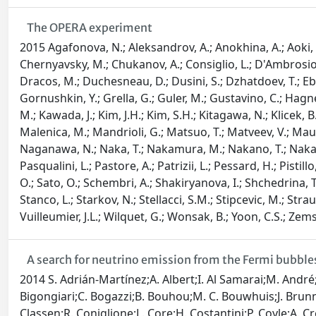
The OPERA experiment
2015 Agafonova, N.; Aleksandrov, A.; Anokhina, A.; Aoki, S.
Chernyavsky, M.; Chukanov, A.; Consiglio, L.; D'Ambrosio, 
Dracos, M.; Duchesneau, D.; Dusini, S.; Dzhatdoev, T.; Ebert,
Gornushkin, Y.; Grella, G.; Guler, M.; Gustavino, C.; Hagner,
M.; Kawada, J.; Kim, J.H.; Kim, S.H.; Kitagawa, N.; Klicek, B.
Malenica, M.; Mandrioli, G.; Matsuo, T.; Matveev, V.; Maur
Naganawa, N.; Naka, T.; Nakamura, M.; Nakano, T.; Nakatsuk
Pasqualini, L.; Pastore, A.; Patrizii, L.; Pessard, H.; Pist
O.; Sato, O.; Schembri, A.; Shakiryanova, I.; Shchedrina, T.;
Stanco, L.; Starkov, N.; Stellacci, S.M.; Stipcevic, M.; Straus
Vuilleumier, J.L.; Wilquet, G.; Wonsak, B.; Yoon, C.S.; Zem
A search for neutrino emission from the Fermi bubbl
2014 S. Adrián-Martínez;A. Albert;I. Al Samarai;M. André;G
Bigongiari;C. Bogazzi;B. Bouhou;M. C. Bouwhuis;J. Brunner
Classen;R. Coniglione;L. Core;H. Costantini;P. Coyle;A. 