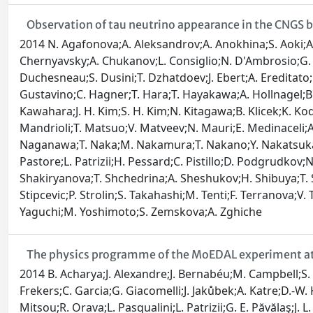
Observation of tau neutrino appearance in the CNGS
2014 N. Agafonova;A. Aleksandrov;A. Anokhina;S. Aoki;A.
Chernyavsky;A. Chukanov;L. Consiglio;N. D'Ambrosio;G. d
Duchesneau;S. Dusini;T. Dzhatdoev;J. Ebert;A. Ereditato;R
Gustavino;C. Hagner;T. Hara;T. Hayakawa;A. Hollnagel;B. 
Kawahara;J. H. Kim;S. H. Kim;N. Kitagawa;B. Klicek;K. Ko
Mandrioli;T. Matsuo;V. Matveev;N. Mauri;E. Medinaceli;
Naganawa;T. Naka;M. Nakamura;T. Nakano;Y. Nakatsuka;K.
Pastore;L. Patrizii;H. Pessard;C. Pistillo;D. Podgrudkov
Shakiryanova;T. Shchedrina;A. Sheshukov;H. Shibuya;T. Shi
Stipcevic;P. Strolin;S. Takahashi;M. Tenti;F. Terranova;V.
Yaguchi;M. Yoshimoto;S. Zemskova;A. Zghiche
The physics programme of the MoEDAL experiment at
2014 B. Acharya;J. Alexandre;J. Bernabéu;M. Campbell;S. 
Frekers;C. Garcia;G. Giacomelli;J. Jakůbek;A. Katre;D.-W.
Mitsou;R. Orava;L. Pasqualini;L. Patrizii;G. E. Păvălaş;J.