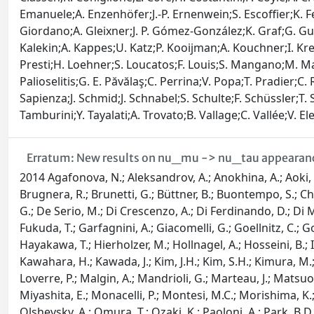
Emanuele;A. Enzenhöfer;J.-P. Ernenwein;S. Escoffier;K. Fe
Giordano;A. Gleixner;J. P. Gómez-González;K. Graf;G. Guil
Kalekin;A. Kappes;U. Katz;P. Kooijman;A. Kouchner;I. K
Presti;H. Loehner;S. Loucatos;F. Louis;S. Mangano;M. Mar
Palioselitis;G. E. Păvălaş;C. Perrina;V. Popa;T. Pradier;C
Sapienza;J. Schmid;J. Schnabel;S. Schulte;F. Schüssler;T. 
Tamburini;Y. Tayalati;A. Trovato;B. Vallage;C. Vallée;V. E
Erratum: New results on nu_mu -> nu_tau appearan
2014 Agafonova, N.; Aleksandrov, A.; Anokhina, A.; Aoki, S.;
Brugnera, R.; Brunetti, G.; Büttner, B.; Buontempo, S.; Ch
G.; De Serio, M.; Di Crescenzo, A.; Di Ferdinando, D.; Di Mar
Fukuda, T.; Garfagnini, A.; Giacomelli, G.; Goellnitz, C.; G
Hayakawa, T.; Hierholzer, M.; Hollnagel, A.; Hosseini, B.; I
Kawahara, H.; Kawada, J.; Kim, J.H.; Kim, S.H.; Kimura, M.; 
Loverre, P.; Malgin, A.; Mandrioli, G.; Marteau, J.; Matsuo,
Miyashita, E.; Monacelli, P.; Montesi, M.C.; Morishima, K
Olshevsky, A.; Omura, T.; Ozaki, K.; Paoloni, A.; Park, B.D.;