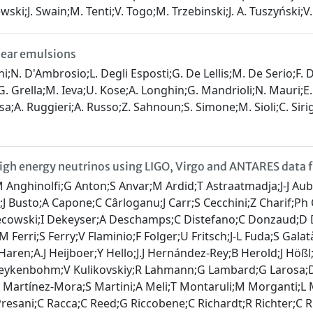
zewski;J. Swain;M. Tenti;V. Togo;M. Trzebinski;J. A. Tuszyński;
clear emulsions
roni;N. D'Ambrosio;L. Degli Esposti;G. De Lellis;M. De Serio;F
i;G. Grella;M. Ieva;U. Kose;A. Longhin;G. Mandrioli;N. Mauri;E
sa;A. Ruggieri;A. Russo;Z. Sahnoun;S. Simone;M. Sioli;C. Sirign
d high energy neutrinos using LIGO, Virgo and ANTARES data
;D. C Coyne;J. D. E Creighton;T. D Creighton;A. M Cruise;A Cumming;L Cunningham;E Cuoco;R. M Cutler;K Dahl;M Damjanic;S. L Danilishin;S D'Antonio;K Danzmann;V Dattilo;B Daudert;H Daveloza;M Davier;E. J Daw;R Day;T Dayanga;R. De Rosa;D DeBra;G Debreczeni;J Degallaix;W. Del Pozzo;T Dent;V Dergachev;R DeRosa;S Dhurandhar;L. Di Fiore;A. Di Lieto;I. Di Palma;M. Di Paolo Emilio;A. Di Virgilio;M Díaz;A Dietz;F Donovan;K. L Dooley;S Doravari;S Dorsher;M Drago;R. W. P Drever;J. C Driggers;Z Du;J.-C Dumas;S Dwyer;T Eberle;M Edgar;M Edwards;A Effler;P Ehrens;G Endrőczi;R Engel;T Etzel;K Evans;M Evans;T Evans;M Factourovich;V Fafone;S Fairhurst;B. F Farr;M Favata;D Fazi;H Fehrmann;D Feldbaum;I Ferrante;F Ferrini;F Fidecaro;L. S Finn;I Fiori;R. P Fisher;R Flaminio;S Foley;E Forsi;L. A Forte;N Fotopoulos;J.-D Fournier;J Franc;S Franco;S Frasca;F Frasconi;M Frede;M. A Frei;Z Frei;A Freise;R Frey;T. T Fricke;D Friedrich;P Fritschel;V. V Frolov;M.-K Fujimoto;P. J Fulda;M Fyffe;J Gair;M Galimberti;L Gammaitoni;J Garcia;F Garufi;M. E Gáspár;G Gelencser;G Gemme;E Genin;A Gennai;L. Á Gergely;S Ghosh;J. A Giaime;S Giampanis;K. D Giardina;A Giazotto;S Gil-Casanova;C Gill;J Gleason;E Goetz;G González;M. L Gorodetsky;S Goßler;R Gouaty;C Graef;P. B Graff;M Granata;A Grant;C Gray;R. J. S Greenhalgh;A. M Gretarsson;C Griffo;H Grote;K Grover;S Grunewald;G. M Guidi;C Guido;R Gupta;E. K Gustafson;R Gustafson;J. M Hallam;D Hammer;G Hammond;J Hanks;C Hanna;J Hanson;J Harms;G. M Harry;I. W Harry;E. D Harstad;M. T Hartman;K Haughian;K Hayama;J.-F Hayau;J Heefner;A Heidmann;M. C Heintze;H Heitmann;P Hello;G Hemming;M. A Hendry;I. S Heng;A. W Heptonstall;V Herrera;M Heurs;M Hewitson;S Hild;D Hoak;K. A Hodge;K Holt;M Holtrop;T Hong;S Hooper;J Hough;E. J Howell;B Hughey;S Husa;S. H Huttner;T Huynh-Dinh;D. R Ingram;R Inta;T Isogai;A Ivanov;K Izumi;M Jacobson;E James;Y. J Jang;P Jaranowski;E Jesse;W. W Johnson;D. I Jones;R Jones;R.J.G Jonker;L Ju;P Kalmus;V Kalogera;S Kandhasamy;G Kang;J. B Kanner;M Kasprzack;R Kasturi;E Katsavounidis;W Katzman;H Kaufer;K Kaufman;K Kawabe;S Kawamura;F Kawazoe;D Keitel;D Kelley;W Kells;D. G Keppel;Z Keresztes;A Khalaidovski;F. Y Khalili;E. A Khazanov;B. K Kim;C Kim;H Kim;K Kim;N Kim;Y. M Kim;P. J King;D. L Kinzel;J. S Kissel;S Klimenko;J Kline;K Kokeyama;V Kondrashov;S Koranda;W. Z Korth;I Kowalska;D Kozak;V Kringel;B Krishnan;A Królak;G Kuehn;P Kumar;R Kumar;R Kurdyumov;P Kwee;P. K Lam;M Landry;A Langley;B Lantz;N Lastzka;C Lawrie;A Lazzarini;A. Le Roux;P Leaci;C. H Lee;H. K Lee;H. M Lee;J. R Leong;I Leonor;N Leroy;N Letendre;V Lhuillier;J Li;T. G. F Li;P. E Lindquist;V Litvine;Y Liu;Z Liu;N. A Lockerbie;D Lodhia;J Logue;M Lorenzini;V Loriette;M Lormand;G Losurdo;J Lough;M Lubinski;H Lück;A. P Lundgren;J Macarthur;E Macdonald;B Machenschalk;M MacInnis;D. M Macleod;M Mageswaran;K Mailand;E Majorana;I Maksimovic;V Malvezzi;N Man;I Mandel;V Mandic;M Mantovani;F Marchesoni;F Marion;S Márka;Z Márka;A Markosyan;E Maros;J Marque;F Martelli;I. W Martin;R. M Martin;J. N Marx;K Mason;A Masserot;F Matichard;L Matone;R. A Matzner;N Mavalvala;G Mazzolo;R McCarthy;D. E McClelland;S. C McGuire;G McIntyre;J McIver;G. D Meadors;M Mehmet;T Meier;A Melatos;A. C Melissinos;G Mendell;D. F Menéndez;R. A Mercer;S Meshkov;C Messenger;M. S Meyer;H Miao;C Michel;L Milano;J Miller;Y Minenkov;C. M. F Mingarelli;V. P Mitrofanov;G Mitselmakher;R Mittleman;B Moe;M Mohan;S. R. P Mohapatra;D Moraru;G Moreno;N Morgado;A Morgia;T Mori;S. R Morriss;S Mosca;K Mossavi;B Mours;C. M Mow–Lowry;C. L Mueller;G Mueller;S Mukherjee;A Mullavey;H Müller-Ebhardt;J Munch;D Murphy;P. G Murray;A Mytidis;T Nash;L Naticchioni;V Necula