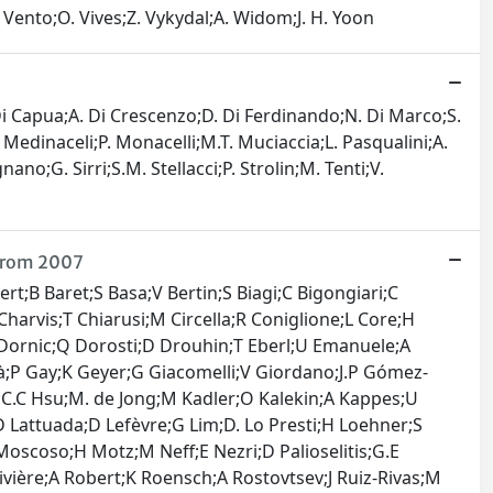
V. Vento;O. Vives;Z. Vykydal;A. Widom;J. H. Yoon
. Di Capua;A. Di Crescenzo;D. Di Ferdinando;N. Di Marco;S.
. Medinaceli;P. Monacelli;M.T. Muciaccia;L. Pasqualini;A.
ano;G. Sirri;S.M. Stellacci;P. Strolin;M. Tenti;V.
 from 2007
;J Nelson;I Neri;G Newton;T Nguyen;A Nishizawa;A Nitz;F Nocera;D Nolting;M. E Normandin;L Nuttall;E Ochsner;J O'Dell;E Oelker;G. H Ogin;J. J Oh;S. H Oh;R. G Oldenberg;B O'Reilly;R O'Shaughnessy;C Osthelder;C. D Ott;D. J Ottaway;R. S Ottens;H Overmier;B. J Owen;A Page;L Palladino;C Palomba;Y Pan;C Pankow;F Paoletti;R Paoletti;M. A Papa;M Parisi;A Pasqualetti;R Passaquieti;D Passuello;M Pedraza;S Penn;A Perreca;G Persichetti;M Phelps;M Pichot;M Pickenpack;F Piergiovanni;V Pierro;M Pihlaja;L Pinard;I. M Pinto;M Pitkin;H. J Pletsch;M. V Plissi;R Poggiani;J Pöld;F Postiglione;C Poux;M Prato;V Predoi;T Prestegard;L. R Price;M Prijatelj;M Principe;S Privitera;R Prix;G. A Prodi;L. G Prokhorov;O Puncken;M Punturo;P Puppo;V Quetschke;R Quitzow-James;F. J Raab;D. S Rabeling;I Rácz;H Radkins;P Raffai;M Rakhmanov;C Ramet;B Rankins;P Rapagnani;V Raymond;V Re;C. M Reed;T Reed;T Regimbau;S Reid;D. H Reitze;F Ricci;R Riesen;K Riles;M Roberts;N. A Robertson;F Robinet;C Robinson;E. L Robinson;A Rocchi;S Roddy;C Rodriguez;M Rodruck;L Rolland;J. G Rollins;J. D Romano;R Romano;J. H Romie;D Rosińska;C Röver;S Rowan;A Rüdiger;P Ruggi;K Ryan;F Salemi;L Sammut;V Sandberg;S Sankar;V Sannibale;L Santamaría;I Santiago-Prieto;G Santostasi;E Saracco;B Sassolas;B. S Sathyaprakash;P. R Saulson;R. L Savage;R Schilling;R Schnabel;R. M. S Schofield;B Schulz;B. F Schutz;P Schwinberg;J Scott;S. M Scott;F Seifert;D Sellers;D Sentenac;A Sergeev;D. A Shaddock;M Shaltev;B Shapiro;P Shawhan;D. H Shoemaker;T. L Sidery;X Siemens;D Sigg;D Simakov;A Singer;L Singer;A. M Sintes;G. R Skelton;B. J. J Slagmolen;J Slutsky;J. R Smith;M. R Smith;R. J. E Smith;N. D Smith-Lefebvre;K Somiya;B Sorazu;F. C Speirits;L Sperandio;M Stefszky;E Steinert;J Steinlechner;S Steinlechner;S Steplewski;A Stochino;R Stone;K. A Strain;S. E Strigin;A. S Stroeer;R Sturani;A. L Stuver;T. Z Summerscales;M Sung;S Susmithan;P. J Sutton;B Swinkels;G Szeifert;M Tacca;L Taffarello;D Talukder;D. B Tanner;S. P Tarabrin;R Taylor;A. P. M. ter Braack;P Thomas;K. A Thorne;K. S Thorne;E Thrane;A Thüring;C Titsler;K. V Tokmakov;C Tomlinson;A Toncelli;M Tonelli;O Torre;C. V Torres;C. I Torrie;E Tournefier;F Travasso;G Traylor;M Tse;D Ugolini;H Vahlbruch;G Vajente;J. F. J. van den Brand;C. Van Den Broeck;S. van der Putten;A. A. van Veggel;S Vass;M Vasuth;R Vaulin;M Vavoulidis;A Vecchio;G Vedovato;J Veitch;P. J Veitch;K Venkateswara;D Verkindt;F Vetrano;A Viceré;A. E Villar;J.-Y Vinet;S Vitale;H Vocca;C Vorvick;S. P Vyatchanin;A Wade;L Wade;M Wade;S. J Waldman;L Wallace;Y Wan;M Wang;X Wang;A Wanner;R. L Ward;M Was;M Weinert;A. J Weinstein;R Weiss;T Welborn;L Wen;P Wessels;M West;T Westphal;K Wette;J. T Whelan;S. E Whitcomb;D. J White;B. F Whiting;K Wiesner;C Wilkinson;P. A Willems;L Williams;R Williams;B Willke;M Wimmer;L Winkelmann;W Winkler;C. C Wipf;A. G Wiseman;H Wittel;G Woan;R Wooley;J Worden;J Yablon;I Yakushin;H Yamamoto;K Yamamoto;C. C Yancey;H Yang;D Yeaton-Massey;S Yoshid