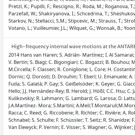
Pretzl, K.; Pupilli, F.; Rescigno, R.; Roda, M.; Roganova, T
Parzefall, W.; Shakiryanova, I.; Schcedrina, T.; Sheshukov, A
Starkov, N.; Stellacci, S.M.; Stipcevic, M.; Strauss, T.; Strol
Votano, L.; Vuilleumier, J.L.; Wilquet, G.; Wonsak, B.; Yoon
High-frequency internal wave motions at the ANTARE
2014 Hans van Haren; S. Adrián- Martínez; I. Al Samarai; A
V. Bertin; S. Biagi; C. Bigongiari; C. Bogazzi; B. Bouhou; M
M.Circella; F. Classen; R. Coniglione; L. Core; H. Costant
Dornic; Q. Dorosti; D. Drouhin; T. Eberl; U. Emanuele; A. En
Fuda; S. Galatà; P. Gay; S. Geißelsöder; K. Geyer; G. Giaco
Hello; J.J. Hernández-Rey; B. Herold; J. Hößl; C.C. Hsu; C
Kulikovskiy; R. Lahmann; G. Lambard; G. Larosa; D. Lattu
J.A.Martínez- Mora; S.Martini; A.Meli;T.Montaruli;M.Morganti
Racca; C. Reed; G. Riccobene; R. Richter; C. Rivière; A. Ro
Schnabel; S. Schulte; F. Schüssler; T. Seitz; R. Shanidze; F.
Van Elewyck; P. Vernin; E. Visser; S. Wagner; G. Wijnker; J