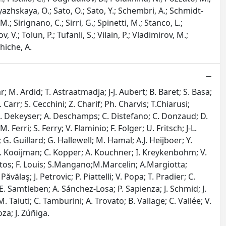
 Ryazhskaya, O.; Sato, O.; Sato, Y.; Schembri, A.; Schmidt-
.; Sirignano, C.; Sirri, G.; Spinetti, M.; Stanco, L.;
, V.; Tolun, P.; Tufanli, S.; Vilain, P.; Vladimirov, M.;
ghiche, A.
 M. Ardid; T. Astraatmadja; J-J. Aubert; B. Baret; S. Basa;
Carr; S. Cecchini; Z. Charif; Ph. Charvis; T.Chiarusi;
i; I. Dekeyser; A. Deschamps; C. Distefano; C. Donzaud; D.
Ferri; S. Ferry; V. Flaminio; F. Folger; U. Fritsch; J-L.
G. Guillard; G. Hallewell; M. Hamal; A.J. Heijboer; Y.
; P. Kooijman; C. Kopper; A. Kouchner; I. Kreykenbohm; V.
atos; F. Louis; S.Mangano;M.Marcelin; A.Margiotta;
ălaş; J. Petrovic; P. Piattelli; V. Popa; T. Pradier; C.
 E. Samtleben; A. Sánchez-Losa; P. Sapienza; J. Schmid; J.
. Taiuti; C. Tamburini; A. Trovato; B. Vallage; C. Vallée; V.
za; J. Zúñiga.