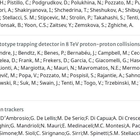
d, H.; Pistillo, C.; Podgrudkov, D.; Polukhina, N.; Pozzato, M.; P
i, A.; Shakiryanova, I.; Shchedrina, T.; Sheshukov, A.; Shibuya,
 Stellacci, S. M.; Stipcevic, M.; Strolin, P.; Takahashi, S.; Tenti,
Wonsak, B.; Yoon, C.S.; Zaitsev, Y.; Zemskova, S.; Zghiche, A.
type trapping detector in 8 TeV proton-proton collisions
e, J.; Bendtz, K.; Benes, P.; Bernabéu, J.; Campbell, M.; Cecc
Felea, D.; Frank, M.; Frekers, D.; Garcia, C.; Giacomelli, G.; Has
; Lionti, A.; Margiotta, A.; Mauri, N.; Mavromatos, N.E.; Mermod
atkevič, M.; Popa, V.; Pozzato, M.; Pospisil, S.; Rajantie, A.; Sah
wski, R.; Suk, M.; Swain, J.; Tenti, M.; Togo, V.; Trzebinski, M.;
n trackers
ati;G.
hin;G. Mandrioli;N. Mauri;E. Medinaceli;M.C. Montesi;A. Paolo
one;M. Sioli;C. Sirignano;G. Sirri;M. Spinetti;S.M. Stellacci