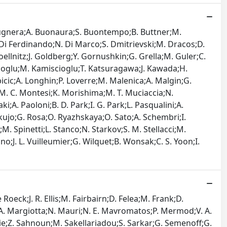
 Brugnera;A. Buonaura;S. Buontempo;B. Buttner;M.
 Di Ferdinando;N. Di Marco;S. Dmitrievski;M. Dracos;D.
oellnitz;J. Goldberg;Y. Gornushkin;G. Grella;M. Guler;C.
scioglu;M. Kamiscioglu;T. Katsuragawa;J. Kawada;H.
bicic;A. Longhin;P. Loverre;M. Malenica;A. Malgin;G.
M. C. Montesi;K. Morishima;M. T. Muciaccia;N.
. Paoloni;B. D. Park;I. G. Park;L. Pasqualini;A.
okujo;G. Rosa;O. Ryazhskaya;O. Sato;A. Schembri;I.
M. Spinetti;L. Stanco;N. Starkov;S. M. Stellacci;M.
no;J. L. Vuilleumier;G. Wilquet;B. Wonsak;C. S. Yoon;I.
eck;J. R. Ellis;M. Fairbairn;D. Felea;M. Frank;D.
oy;A. Margiotta;N. Mauri;N. E. Mavromatos;P. Mermod;V. A.
antie;Z. Sahnoun;M. Sakellariadou;S. Sarkar;G. Semenoff;G.