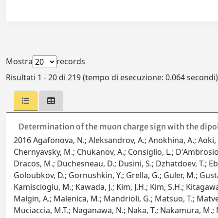
Mostra
records
Risultati 1 - 20 di 219 (tempo di esecuzione: 0.064 secondi)
Determination of the muon charge sign with the dip
2016 Agafonova, N.; Aleksandrov, A.; Anokhina, A.; Aoki, S.
Chernyavsky, M.; Chukanov, A.; Consiglio, L.; D'Ambrosio, 
Dracos, M.; Duchesneau, D.; Dusini, S.; Dzhatdoev, T.; Ebert,
Goloubkov, D.; Gornushkin, Y.; Grella, G.; Guler, M.; Gustavi
Kamiscioglu, M.; Kawada, J.; Kim, J.H.; Kim, S.H.; Kitagawa, 
Malgin, A.; Malenica, M.; Mandrioli, G.; Matsuo, T.; Matve
Muciaccia, M.T.; Naganawa, N.; Naka, T.; Nakamura, M.; Na