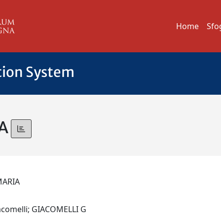
Home
Sfo
tion System
IA
 MARIA
iacomelli; GIACOMELLI G