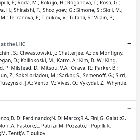
upilli, F.; Roda, M.; Rokujo, H.; Roganova, T.; Rosa, G.;
 H.; Shiraishi, T.; Shoziyoev, G.; Simone, S.; Sioli, M.;
 M.; Terranova, F.; Tioukov, V.; Tufanli, S.; Vilain, P.;
 at the LHC
hini, S.; Chwastowski, J.; Chatterjee, A.; de Montigny,
egan, D.; Kalliokoski, M.; Katre, A.; Kim, D.-W.; King,
, P; Milstead, D.; Mitsou, V.A.; Orava, R.; Parker, B.;
noun, Z.; Sakellariadou, M.; Sarkar, S.; Semenoff, G.; Sirri,
 Tuszynski, J.A.; Vento, V.; Vives, O.; Vykydal, Z.; Whyntie,
ni;A. Pastore;L. Patrizii;M. Pozzato;F. Pupilli;R.
;M. Tenti;V. Tioukov