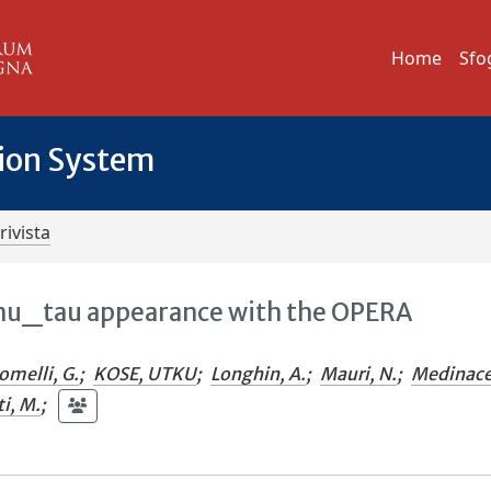
Home
Sfo
tion System
rivista
nu_tau appearance with the OPERA
omelli, G.
;
KOSE, UTKU
;
Longhin, A.
;
Mauri, N.
;
Medinace
i, M.
;