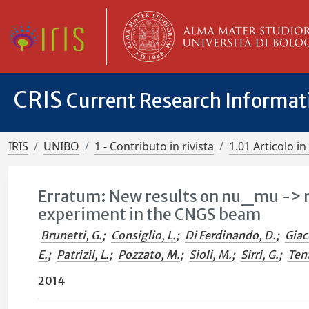
CRIS
Current Research Informa
IRIS
UNIBO
1 - Contributo in rivista
1.01 Articolo in 
Erratum: New results on nu_mu -> 
experiment in the CNGS beam
Brunetti, G.
;
Consiglio, L.
;
Di Ferdinando, D.
;
Giac
E.
;
Patrizii, L.
;
Pozzato, M.
;
Sioli, M.
;
Sirri, G.
;
Tent
2014