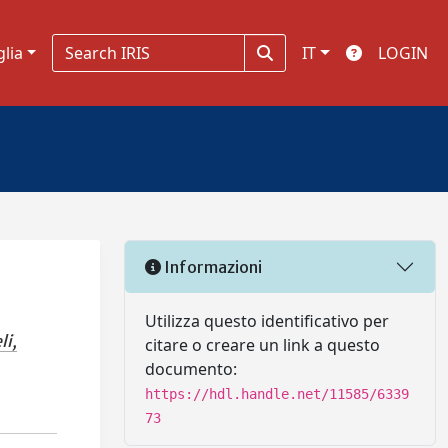
glia
IT
LOGIN
Informazioni
Utilizza questo identificativo per
li,
citare o creare un link a questo
documento:
https://hdl.handle.net/11585/6339
73