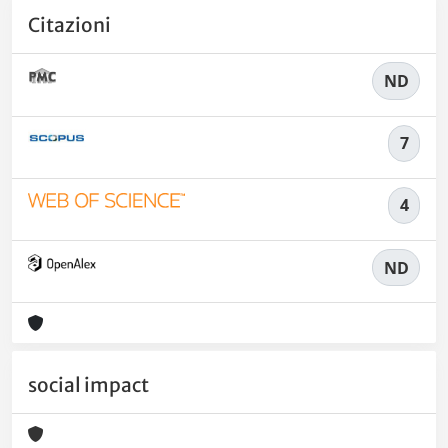
Citazioni
ND
7
4
ND
social impact