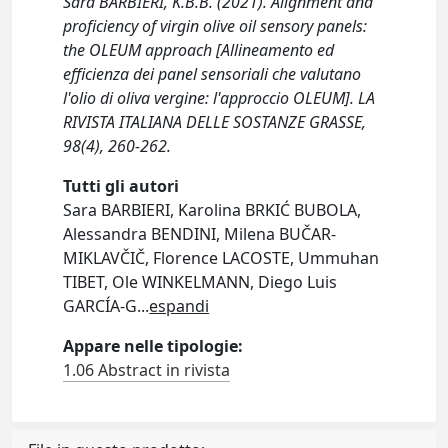
Sara BARBIERI, K.B.B. (2021). Alignment and
proficiency of virgin olive oil sensory panels:
the OLEUM approach [Allineamento ed
efficienza dei panel sensoriali che valutano
l'olio di oliva vergine: l'approccio OLEUM]. LA
RIVISTA ITALIANA DELLE SOSTANZE GRASSE,
98(4), 260-262.
Tutti gli autori
Sara BARBIERI, Karolina BRKIĆ BUBOLA,
Alessandra BENDINI, Milena BUČAR-
MIKLAVČIČ, Florence LACOSTE, Ummuhan
TIBET, Ole WINKELMANN, Diego Luis
GARCÍA-G
...
espandi
Appare nelle tipologie:
1.06 Abstract in rivista