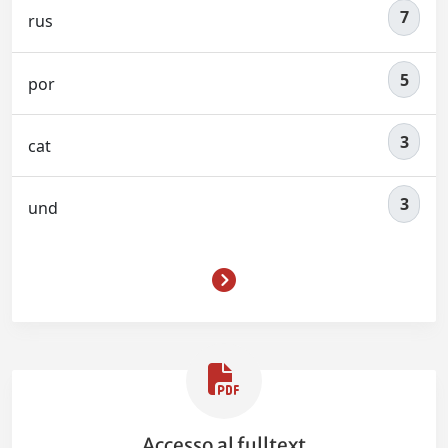
7
rus
5
por
3
cat
3
und
Accesso al fulltext