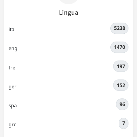
Lingua
5238
ita
1470
eng
197
fre
152
ger
96
spa
7
grc