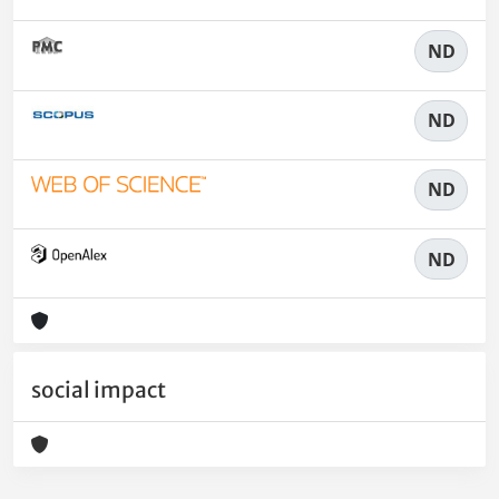
ND
ND
ND
ND
social impact