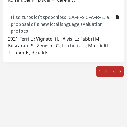
R.; Tinuper P.; Bisulli F.; Carelli V.
If seizures left speechless: CA-P-S C-A-R-E, a
proposal of a new ictal language evaluation
protocol
2021 Ferri L.; Vignatelli L.; Alvisi L.; Fabbri M.;
Boscarato S.; Zenesini C.; Licchetta L.; Muccioli L.;
Tinuper P.; Bisulli F.
1
2
3
Powered by
IRIS
-
about IRIS
-