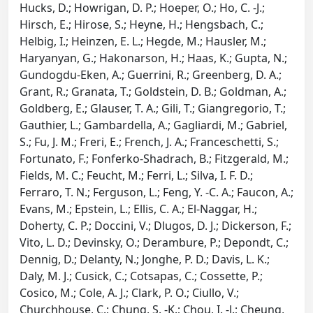
Hucks, D.; Howrigan, D. P.; Hoeper, O.; Ho, C. -J.;
Hirsch, E.; Hirose, S.; Heyne, H.; Hengsbach, C.;
Helbig, I.; Heinzen, E. L.; Hegde, M.; Hausler, M.;
Haryanyan, G.; Hakonarson, H.; Haas, K.; Gupta, N.;
Gundogdu-Eken, A.; Guerrini, R.; Greenberg, D. A.;
Grant, R.; Granata, T.; Goldstein, D. B.; Goldman, A.;
Goldberg, E.; Glauser, T. A.; Gili, T.; Giangregorio, T.;
Gauthier, L.; Gambardella, A.; Gagliardi, M.; Gabriel,
S.; Fu, J. M.; Freri, E.; French, J. A.; Franceschetti, S.;
Fortunato, F.; Fonferko-Shadrach, B.; Fitzgerald, M.;
Fields, M. C.; Feucht, M.; Ferri, L.; Silva, I. F. D.;
Ferraro, T. N.; Ferguson, L.; Feng, Y. -C. A.; Faucon, A.;
Evans, M.; Epstein, L.; Ellis, C. A.; El-Naggar, H.;
Doherty, C. P.; Doccini, V.; Dlugos, D. J.; Dickerson, F.;
Vito, L. D.; Devinsky, O.; Derambure, P.; Depondt, C.;
Dennig, D.; Delanty, N.; Jonghe, P. D.; Davis, L. K.;
Daly, M. J.; Cusick, C.; Cotsapas, C.; Cossette, P.;
Cosico, M.; Cole, A. J.; Clark, P. O.; Ciullo, V.;
Churchhouse, C.; Chung, S. -K.; Chou, I. -J.; Cheung,