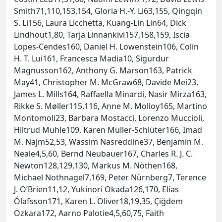
Smith71,110,153,154, Gloria H.-Y. Li63,155, Qingqin
S. Li156, Laura Licchetta, Kuang-Lin Lin64, Dick
Lindhout1,80, Tarja Linnankivi157,158,159, Iscia
Lopes-Cendes160, Daniel H. Lowenstein106, Colin
H. T. Lui161, Francesca Madia10, Sigurdur
Magnusson162, Anthony G. Marson163, Patrick
May41, Christopher M. McGraw68, Davide Mei23,
James L. Mills164, Raffaella Minardi, Nasir Mirza163,
Rikke S. Møller115,116, Anne M. Molloy165, Martino
Montomoli23, Barbara Mostacci, Lorenzo Muccioli,
Hiltrud Muhle109, Karen Müller-Schlüter166, Imad
M. Najm52,53, Wassim Nasreddine37, Benjamin M.
Neale4,5,60, Bernd Neubauer167, Charles R. J. C.
Newton128,129,130, Markus M. Nöthen168,
Michael Nothnagel7,169, Peter Nürnberg7, Terence
J. O’Brien11,12, Yukinori Okada126,170, Elías
Ólafsson171, Karen L. Oliver18,19,35, Çiğdem
Özkara172, Aarno Palotie4,5,60,75, Faith