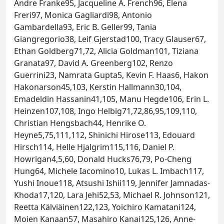
Andre Franke95, Jacqueline A. French96, Elena
Freri97, Monica Gagliardi98, Antonio
Gambardella93, Eric B. Geller99, Tania
Giangregorio38, Leif Gjerstad100, Tracy Glauser67,
Ethan Goldberg71,72, Alicia Goldman101, Tiziana
Granata97, David A. Greenberg102, Renzo
Guerrini23, Namrata Gupta5, Kevin F. Haas6, Hakon
Hakonarson45,103, Kerstin Hallmann30,104,
Emadeldin Hassanin41,105, Manu Hegde106, Erin L.
Heinzen107,108, Ingo Helbig71,72,86,95,109,110,
Christian Hengsbach44, Henrike O.
Heyne5,75,111,112, Shinichi Hirose113, Edouard
Hirsch114, Helle Hjalgrim115,116, Daniel P.
Howrigan4,5,60, Donald Hucks76,79, Po-Cheng
Hung64, Michele Iacomino10, Lukas L. Imbach117,
Yushi Inoue118, Atsushi Ishii119, Jennifer Jamnadas-
Khoda17,120, Lara Jehi52,53, Michael R. Johnson121,
Reetta Kälviäinen122,123, Yoichiro Kamatani124,
Moien Kanaan57, Masahiro Kanai125,126, Anne-