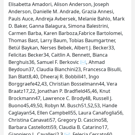
Elisabetta Amadori, Alison Anderson, Joseph
Anderson, Danielle M. Andrade, Grazia Annesi,
Pauls Auce, Andreja Avbersek, Melanie Bahlo, Mark
D. Baker, Ganna Balagura, Simona Balestrini,
Carmen Barba, Karen Barboza,Fabrice Bartolomei,
Thomas Bast, Larry Baum, Tobias Baumgartner,
Betül Baykan, Nerses Bebek, Albert J. Becker33,
Felicitas Becker34, Caitlin A. Bennett, Bianca
Berghuis36, Samuel F. Berkovic ✉, Ahmad
Beydoun37, Claudia Bianchini23, Francesca Bisulli,
Ilan Blatt8,40, Dheeraj R. Bobbili41, Ingo
Borggraefe42,43, Christian Bosselmann44, Vera
Braatz17,22, Jonathan P. Bradfield45,46, Knut
Brockmann47, Lawrence C. Brody48, Russell J.
Buono45,49,50, Robyn M. Busch51,52,53, Hande
Caglayan54, Ellen Campbell55, Laura Canafoglia56,
Christina Canavati57, Gregory D. Cascino58,
Barbara Castellotti59, Claudia B. Catarino17,
Gianpiero L. Cavalleri2,3 ✉, Felecia Cerrato60,