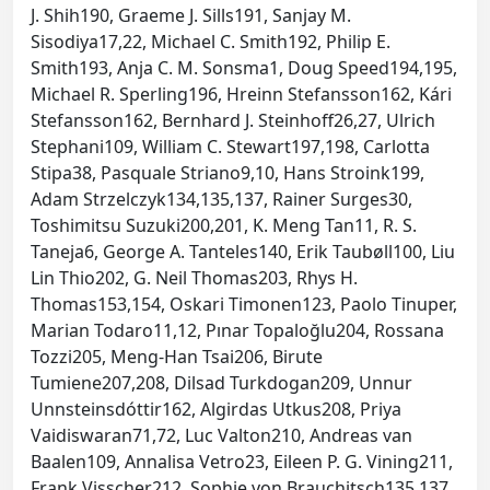
J. Shih190, Graeme J. Sills191, Sanjay M.
Sisodiya17,22, Michael C. Smith192, Philip E.
Smith193, Anja C. M. Sonsma1, Doug Speed194,195,
Michael R. Sperling196, Hreinn Stefansson162, Kári
Stefansson162, Bernhard J. Steinhoff26,27, Ulrich
Stephani109, William C. Stewart197,198, Carlotta
Stipa38, Pasquale Striano9,10, Hans Stroink199,
Adam Strzelczyk134,135,137, Rainer Surges30,
Toshimitsu Suzuki200,201, K. Meng Tan11, R. S.
Taneja6, George A. Tanteles140, Erik Taubøll100, Liu
Lin Thio202, G. Neil Thomas203, Rhys H.
Thomas153,154, Oskari Timonen123, Paolo Tinuper,
Marian Todaro11,12, Pınar Topaloğlu204, Rossana
Tozzi205, Meng-Han Tsai206, Birute
Tumiene207,208, Dilsad Turkdogan209, Unnur
Unnsteinsdóttir162, Algirdas Utkus208, Priya
Vaidiswaran71,72, Luc Valton210, Andreas van
Baalen109, Annalisa Vetro23, Eileen P. G. Vining211,
Frank Visscher212, Sophie von Brauchitsch135,137,