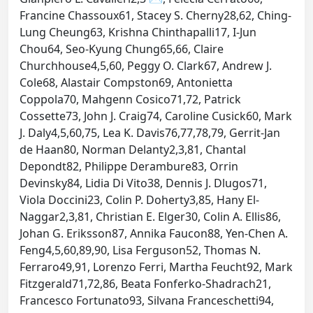
Francine Chassoux61, Stacey S. Cherny28,62, Ching-
Lung Cheung63, Krishna Chinthapalli17, I-Jun
Chou64, Seo-Kyung Chung65,66, Claire
Churchhouse4,5,60, Peggy O. Clark67, Andrew J.
Cole68, Alastair Compston69, Antonietta
Coppola70, Mahgenn Cosico71,72, Patrick
Cossette73, John J. Craig74, Caroline Cusick60, Mark
J. Daly4,5,60,75, Lea K. Davis76,77,78,79, Gerrit-Jan
de Haan80, Norman Delanty2,3,81, Chantal
Depondt82, Philippe Derambure83, Orrin
Devinsky84, Lidia Di Vito38, Dennis J. Dlugos71,
Viola Doccini23, Colin P. Doherty3,85, Hany El-
Naggar2,3,81, Christian E. Elger30, Colin A. Ellis86,
Johan G. Eriksson87, Annika Faucon88, Yen-Chen A.
Feng4,5,60,89,90, Lisa Ferguson52, Thomas N.
Ferraro49,91, Lorenzo Ferri, Martha Feucht92, Mark
Fitzgerald71,72,86, Beata Fonferko-Shadrach21,
Francesco Fortunato93, Silvana Franceschetti94,