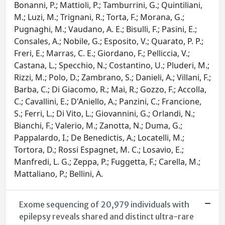
Bonanni, P.; Mattioli, P.; Tamburrini, G.; Quintiliani,
M.; Luzi, M.; Trignani, R.; Torta, F.; Morana, G.;
Pugnaghi, M.; Vaudano, A. E.; Bisulli, F.; Pasini, E.;
Consales, A.; Nobile, G.; Esposito, V.; Quarato, P. P.;
Freri, E.; Marras, C. E.; Giordano, F.; Pelliccia, V.;
Castana, L.; Specchio, N.; Costantino, U.; Pluderi, M.;
Rizzi, M.; Polo, D.; Zambrano, S.; Danieli, A.; Villani, F.;
Barba, C.; Di Giacomo, R.; Mai, R.; Gozzo, F.; Accolla,
C.; Cavallini, E.; D'Aniello, A.; Panzini, C.; Francione,
S.; Ferri, L.; Di Vito, L.; Giovannini, G.; Orlandi, N.;
Bianchi, F.; Valerio, M.; Zanotta, N.; Duma, G.;
Pappalardo, I.; De Benedictis, A.; Locatelli, M.;
Tortora, D.; Rossi Espagnet, M. C.; Losavio, E.;
Manfredi, L. G.; Zeppa, P.; Fuggetta, F.; Carella, M.;
Mattaliano, P.; Bellini, A.
Exome sequencing of 20,979 individuals with
epilepsy reveals shared and distinct ultra-rare