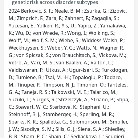
genetic risk across disorder subtypes
2024 Berkovic, S. F.; Neale, B. M.; Zsurka, G.; Zizovic,
M.; Zimprich, F.; Zara, F.; Zahnert, F.; Zagaglia, S.;
Yucesan, E.; Yolken, R.; Yis, U.; Yapici, Z.; Yamakawa,
K.; Wu, D.; von Wrede, R.; Wong, I.; Wolking, S.;
Wolff, M.; Wolf, S. M.; Wiebe, S.; Widdess-Walsh, P.;
Weckhuysen, S.; Weber, Y. G.; Watts, N.; Wagner, R.
G.; von Spiczak, S.; von Brauchitsch, S.; Vlckova, M.;
Vetro, A.; Vari, M. S.; van Baalen, A.; Valton, L.;
Vaidiswaran, P.; Utkus, A.; Ugur-Iseri, S.; Turkdogan,
D.; Tumiene, B.; Tsai, M. -H.; Topaloglu, P.; Todaro,
M.; Tinuper, P.; Timpson, N. J.; Timonen, O.; Tanteles,
G. A.; Taneja, R. S.; Talkowski, M. E.; Talarico, M.;
Suzuki, T.; Surges, R.; Strzelczyk, A.; Striano, P.; Stipa,
C.; Stewart, W. C.; Sterbova, K.; Stephani, U.;
Steinhoff, B. J.; Stamberger, H.; Sperling, M. R.;
Sparks, K. R.; Spalletta, G.; Solomonson, M.; Smoller,
J. W.; Sisodiya, S. M.; Sills, G. J.; Siena, S. A.; Shiedley,
B. R.; Sham, P. C.; Shain, C.; Sedlackova, L.; Scudieri,