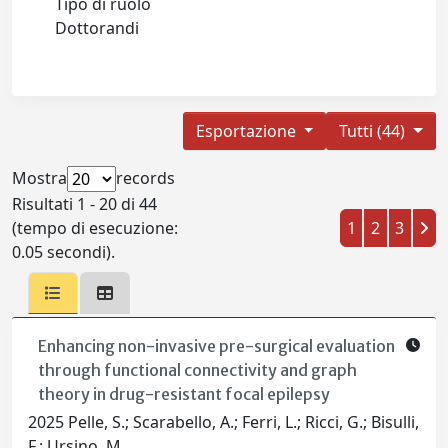
Tipo di ruolo
Dottorandi
Esportazione
Tutti (44)
Mostra
records
Risultati 1 - 20 di 44
(tempo di esecuzione:
1
2
3
0.05 secondi).
Enhancing non-invasive pre-surgical evaluation
through functional connectivity and graph
theory in drug-resistant focal epilepsy
2025 Pelle, S.; Scarabello, A.; Ferri, L.; Ricci, G.; Bisulli,
F.; Ursino, M.