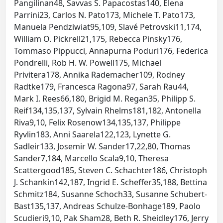
Pangilinan48, Savvas S. Papacostas140, Elena
Parrini23, Carlos N. Pato173, Michele T. Pato173,
Manuela Pendziwiat95,109, Slavé Petrovski11,174,
William O. Pickrell21,175, Rebecca Pinsky176,
Tommaso Pippucci, Annapurna Poduri176, Federica
Pondrelli, Rob H. W. Powell175, Michael
Privitera178, Annika Rademacher109, Rodney
Radtke179, Francesca Ragona97, Sarah Rau44,
Mark I. Rees66,180, Brigid M. Regan35, Philipp S.
Reif134,135,137, Sylvain Rhelms181,182, Antonella
Riva9,10, Felix Rosenow134,135,137, Philippe
Ryvlin183, Anni Saarela122,123, Lynette G.
Sadleir133, Josemir W. Sander17,22,80, Thomas
Sander7,184, Marcello Scala9,10, Theresa
Scattergood185, Steven C. Schachter186, Christoph
J. Schankin142,187, Ingrid E. Scheffer35,188, Bettina
Schmitz184, Susanne Schoch33, Susanne Schubert-
Bast135,137, Andreas Schulze-Bonhage189, Paolo
Scudieri9,10, Pak Sham28, Beth R. Sheidley176, Jerry