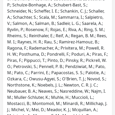
P.; Schulze-Bonhage, A.; Schubert-Bast, S.;
Schneider, N.; Scheffer, I. E.; Schankin, C. J.; Schaller,
A.; Schachter, S.; Scala, M.; Sammarra, I.; Salpietro,
V.; Salmon, A.; Salman, B.; Sadleir, L. G.; Saarela, A.;
Ryvlin, P.; Rosenow, F.; Rojas, E.; Riva, A.; Ring, S. M.;
Rheims, S.; Reinthaler, E.; Reif, A.; Regan, B. M.; Rees,
M. I.; Raynes, H. R.; Rau, S.; Ramirez-Hamouz, B.;
Ragona, F.; Rademacher, A.; Privitera, M.; Powell, R.
H. W.; Posthuma, D.; Pondrelli, F.; Poduri, A.; Piras, F.;
Piras, F.; Pippucci, T.; Pinto, D.; Pinsky, R.; Pickrell, W.
O.; Petrovski, S.; Pennell, P. B.; Pendziwiat, M.; Pato,
M.; Pato, C.; Parrini, E.; Papacostas, S. S.; Palotie, A.;
Ozkara, C.; Owusu-Agyei, S.; O'Brien, T. J.; Novod, S.;
Northstone, K.; Noebels, J. L.; Newton, C. R. J. C.;
Neubauer, B. A.; Neaves, S.; Nasreddine, W.; Najm, I.
M.; Muller-Schluter, K.; Muhle, H.; Muccioli, L.;
Mostacci, B.; Montomoli, M.; Minardi, R.; Millichap, J.
J.; Michel, V.; Mei, D.; Meador, K. J.; Mcquillan, A.;