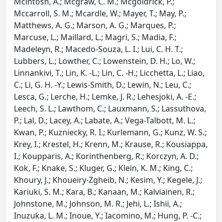
Mcintosh, A.; Mcgraw, C. M.; Mcgoldrick, P.;
Mccarroll, S. M.; Mcardle, W.; Mayer, T.; May, P.;
Matthews, A. G.; Marson, A. G.; Marques, P.;
Marcuse, L.; Maillard, L.; Magri, S.; Madia, F.;
Madeleyn, R.; Macedo-Souza, L. I.; Lui, C. H. T.;
Lubbers, L.; Lowther, C.; Lowenstein, D. H.; Lo, W.;
Linnankivi, T.; Lin, K. -L.; Lin, C. -H.; Licchetta, L.; Liao,
C.; Li, G. H. -Y.; Lewis-Smith, D.; Lewin, N.; Leu, C.;
Lesca, G.; Lerche, H.; Lemke, J. R.; Lehesjoki, A. -E.;
Leech, S. L.; Lawthom, C.; Lauxmann, S.; Lassuthova,
P.; Lal, D.; Lacey, A.; Labate, A.; Vega-Talbott, M. L.;
Kwan, P.; Kuzniecky, R. I.; Kurlemann, G.; Kunz, W. S.;
Krey, I.; Krestel, H.; Krenn, M.; Krause, R.; Kousiappa,
I.; Koupparis, A.; Korinthenberg, R.; Korczyn, A. D.;
Kok, F.; Knake, S.; Kluger, G.; Klein, K. M.; King, C.;
Khoury, J.; Khoueiry-Zgheib, N.; Kesim, Y.; Kegele, J.;
Kariuki, S. M.; Kara, B.; Kanaan, M.; Kalviainen, R.;
Johnstone, M.; Johnson, M. R.; Jehi, L.; Ishii, A.;
Inuzuka, L. M.; Inoue, Y.; Iacomino, M.; Hung, P. -C.;