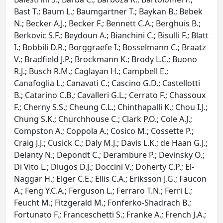
Bast T.; Baum L.; Baumgartner T.; Baykan B.; Bebek
N.; Becker A.J.; Becker F.; Bennett C.A.; Berghuis B.;
Berkovic S.F.; Beydoun A.; Bianchini C.; Bisulli F.; Blatt
I.; Bobbili D.R.; Borggraefe I.; Bosselmann C.; Braatz
V.; Bradfield J.P.; Brockmann K.; Brody L.C.; Buono
R.J.; Busch R.M.; Caglayan H.; Campbell E.;
Canafoglia L.; Canavati C.; Cascino G.D.; Castellotti
B.; Catarino C.B.; Cavalleri G.L.; Cerrato F.; Chassoux
F.; Cherny S.S.; Cheung C.L.; Chinthapalli K.; Chou I.J.;
Chung S.K.; Churchhouse C.; Clark P.O.; Cole A.J.;
Compston A.; Coppola A.; Cosico M.; Cossette P.;
Craig J.J.; Cusick C.; Daly M.J.; Davis L.K.; de Haan G.J.;
Delanty N.; Depondt C.; Derambure P.; Devinsky O.;
Di Vito L.; Dlugos D.J.; Doccini V.; Doherty C.P.; El-
Naggar H.; Elger C.E.; Ellis C.A.; Eriksson J.G.; Faucon
A.; Feng Y.C.A.; Ferguson L.; Ferraro T.N.; Ferri L.;
Feucht M.; Fitzgerald M.; Fonferko-Shadrach B.;
Fortunato F.; Franceschetti S.; Franke A.; French J.A.;