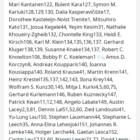
Mari Kantanen122, Bülent Kara127, Symon M.
Kariuki128,129,130, Dalia Kasperavičiūte17,
Dorothee Kasteleijn-Nolst Trenite1, Mitsuhiro
Kato131, Josua Kegele44, Yeşim Kesim31, Nathalie
Khoueiry-Zgheib132, Chontelle King133, Heidi E.
Kirsch106, Karl M. Klein134,135,136,137, Gerhard
Kluger138,139, Susanne Knake134,137, Robert C.
Knowlton106, Bobby P. C. Koeleman1 ✉, Amos D.
Korczyn8, Andreas Koupparis140, Ioanna
Kousiappa140, Roland Krause41, Martin Krenn141,
Heinz Krestel135,137,142,143, Ilona Krey144,
Wolfram S. Kunz30,145, Mitja I. Kurki4,5,60,75,
Gerhard Kurlemann146, Ruben Kuzniecky147,
Patrick Kwan11,12,148, Angelo Labate149, Austin
Lacey2,3,81, Dennis Lal51,52,60, Zied Landoulsi41,
Yu-Lung Lau150, Stephen Lauxmann44, Stephanie L.
Leech35, Anna-Elina Lehesjoki151, Johannes R.
Lemke144, Holger Lerche44, Gaetan Lesca152,
Costin Leu17,51,60, Naomi Lewin71,72, David Lewis-