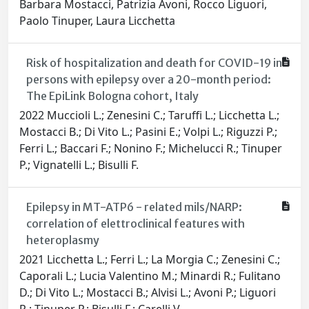
Barbara Mostacci, Patrizia Avoni, Rocco Liguori,
Paolo Tinuper, Laura Licchetta
Risk of hospitalization and death for COVID-19 in
persons with epilepsy over a 20-month period:
The EpiLink Bologna cohort, Italy
2022 Muccioli L.; Zenesini C.; Taruffi L.; Licchetta L.;
Mostacci B.; Di Vito L.; Pasini E.; Volpi L.; Riguzzi P.;
Ferri L.; Baccari F.; Nonino F.; Michelucci R.; Tinuper
P.; Vignatelli L.; Bisulli F.
Epilepsy in MT-ATP6 - related mils/NARP:
correlation of elettroclinical features with
heteroplasmy
2021 Licchetta L.; Ferri L.; La Morgia C.; Zenesini C.;
Caporali L.; Lucia Valentino M.; Minardi R.; Fulitano
D.; Di Vito L.; Mostacci B.; Alvisi L.; Avoni P.; Liguori