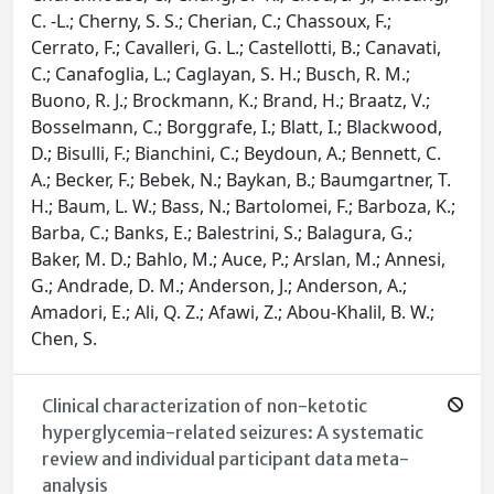
C. -L.; Cherny, S. S.; Cherian, C.; Chassoux, F.;
Cerrato, F.; Cavalleri, G. L.; Castellotti, B.; Canavati,
C.; Canafoglia, L.; Caglayan, S. H.; Busch, R. M.;
Buono, R. J.; Brockmann, K.; Brand, H.; Braatz, V.;
Bosselmann, C.; Borggrafe, I.; Blatt, I.; Blackwood,
D.; Bisulli, F.; Bianchini, C.; Beydoun, A.; Bennett, C.
A.; Becker, F.; Bebek, N.; Baykan, B.; Baumgartner, T.
H.; Baum, L. W.; Bass, N.; Bartolomei, F.; Barboza, K.;
Barba, C.; Banks, E.; Balestrini, S.; Balagura, G.;
Baker, M. D.; Bahlo, M.; Auce, P.; Arslan, M.; Annesi,
G.; Andrade, D. M.; Anderson, J.; Anderson, A.;
Amadori, E.; Ali, Q. Z.; Afawi, Z.; Abou-Khalil, B. W.;
Chen, S.
Clinical characterization of non-ketotic
hyperglycemia-related seizures: A systematic
review and individual participant data meta-
analysis