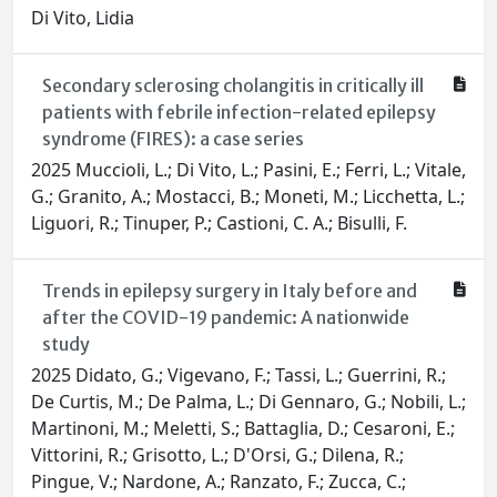
Di Vito, Lidia
Secondary sclerosing cholangitis in critically ill
patients with febrile infection-related epilepsy
syndrome (FIRES): a case series
2025 Muccioli, L.; Di Vito, L.; Pasini, E.; Ferri, L.; Vitale,
G.; Granito, A.; Mostacci, B.; Moneti, M.; Licchetta, L.;
Liguori, R.; Tinuper, P.; Castioni, C. A.; Bisulli, F.
Trends in epilepsy surgery in Italy before and
after the COVID-19 pandemic: A nationwide
study
2025 Didato, G.; Vigevano, F.; Tassi, L.; Guerrini, R.;
De Curtis, M.; De Palma, L.; Di Gennaro, G.; Nobili, L.;
Martinoni, M.; Meletti, S.; Battaglia, D.; Cesaroni, E.;
Vittorini, R.; Grisotto, L.; D'Orsi, G.; Dilena, R.;
Pingue, V.; Nardone, A.; Ranzato, F.; Zucca, C.;