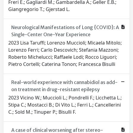
Freri E.; Gagliardi M.; Gambardella A.; Geller E.B.;
Giangregorio T.; Gjerstad L.
Neurological Manifestations of Long {COVID}: A
Single-Center One-Year Experience
2023 Lisa Taruffi; Lorenzo Muccioli; Micaela Mitolo;
Lorenzo Ferri; Carlo Descovich; Stefania Mazzoni;
Roberto Michelucci; Raffaele Lodi; Rocco Liguori;
Pietro Cortelli; Caterina Tonon; Francesca Bisulli
Real-world experience with cannabidiol as add-
on treatment in drug-resistant epilepsy
2023 Vicino W.; Muccioli L.; Pondrelli F.; Licchetta L.;
Stipa C.; Mostacci B.; Di Vito L.; Ferri L.; Cancellerini
C.; Sold M.; Tinuper P.; Bisulli F.
A case of clinical worsening after stereo-