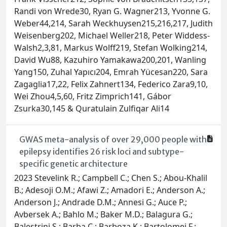
Randi von Wrede30, Ryan G. Wagner213, Yvonne G.
Weber44,214, Sarah Weckhuysen215,216,217, Judith
Weisenberg202, Michael Weller218, Peter Widdess-
Walsh2,3,81, Markus Wolff219, Stefan Wolking214,
David Wu88, Kazuhiro Yamakawa200,201, Wanling
Yang150, Zuhal Yapıcı204, Emrah Yücesan220, Sara
Zagaglia17,22, Felix Zahnert134, Federico Zara9,10,
Wei Zhou4,5,60, Fritz Zimprich141, Gábor
Zsurka30,145 & Quratulain Zulfiqar Ali14
GWAS meta-analysis of over 29,000 people with
epilepsy identifies 26 risk loci and subtype-
specific genetic architecture
2023 Stevelink R.; Campbell C.; Chen S.; Abou-Khalil
B.; Adesoji O.M.; Afawi Z.; Amadori E.; Anderson A.;
Anderson J.; Andrade D.M.; Annesi G.; Auce P.;
Avbersek A.; Bahlo M.; Baker M.D.; Balagura G.;
Balestrini S.; Barba C.; Barboza K.; Bartolomei F.;