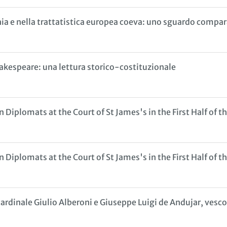
hia e nella trattatistica europea coeva: uno sguardo compa
hakespeare: una lettura storico-costituzionale
Diplomats at the Court of St James's in the First Half of t
Diplomats at the Court of St James's in the First Half of t
cardinale Giulio Alberoni e Giuseppe Luigi de Andujar, vesc