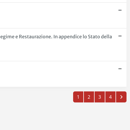
Regime e Restaurazione. In appendice lo Stato della
1
2
3
4