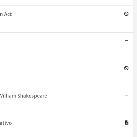
rm Act
 William Shakespeare
rativo