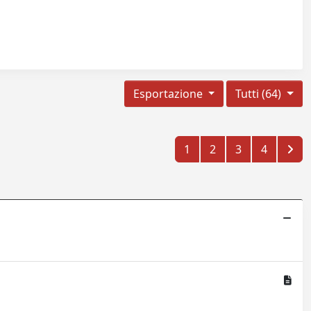
Esportazione
Tutti (64)
1
2
3
4