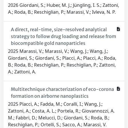
2026 Giordani, S.; Huber, M. J.; Jüngling, I. S.; Zattoni,
A.; Roda, B.; Reschiglian, P.; Marassi, V.; Ivleva, N. P.
A direct, real-time, size-resolved analytical
strategy to follow drug loading and release from
biocompatible gold nanoparticles
2025 Marassi, V.; Marassi, V.; Wang, J.; Wang, J.;
Giordani, S.; Giordani, S.; Placci, A.; Placci, A.; Roda,
B.; Roda, B.; Reschiglian, P.; Reschiglian, P.; Zattoni,
A.; Zattoni, A.
Multitechnique characterization of eco-corona
formation on airborne nanoplastics
2025 Placci, A.; Fadda, M.; Coralli, I.; Wang, J.;
Zattoni, A.; Costa, A. L.; Portela, R.; Giovannozzi, A.
M.; Fabbri, D.; Melucci, D.; Giordani, S.; Roda, B.;
Reschiglian, P.; Ortelli, S.; Sacco, A.; Marassi, V.