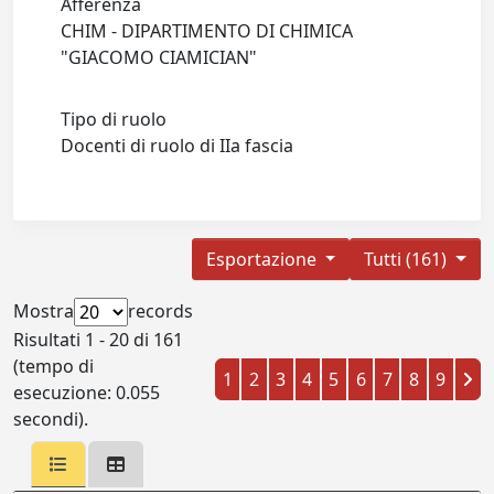
Afferenza
CHIM - DIPARTIMENTO DI CHIMICA
"GIACOMO CIAMICIAN"
Tipo di ruolo
Docenti di ruolo di IIa fascia
Esportazione
Tutti (161)
Mostra
records
Risultati 1 - 20 di 161
(tempo di
1
2
3
4
5
6
7
8
9
esecuzione: 0.055
secondi).