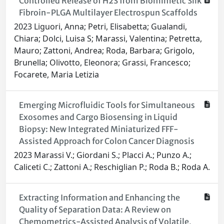
Controlled Release of H2S from Biomimetic Silk
Fibroin-PLGA Multilayer Electrospun Scaffolds
2023 Liguori, Anna; Petri, Elisabetta; Gualandi,
Chiara; Dolci, Luisa S; Marassi, Valentina; Petretta,
Mauro; Zattoni, Andrea; Roda, Barbara; Grigolo,
Brunella; Olivotto, Eleonora; Grassi, Francesco;
Focarete, Maria Letizia
Emerging Microfluidic Tools for Simultaneous
Exosomes and Cargo Biosensing in Liquid
Biopsy: New Integrated Miniaturized FFF-
Assisted Approach for Colon Cancer Diagnosis
2023 Marassi V.; Giordani S.; Placci A.; Punzo A.;
Caliceti C.; Zattoni A.; Reschiglian P.; Roda B.; Roda A.
Extracting Information and Enhancing the
Quality of Separation Data: A Review on
Chemometrics-Assisted Analysis of Volatile,