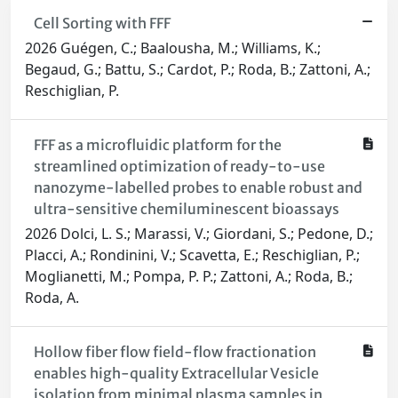
Cell Sorting with FFF
2026 Guégen, C.; Baalousha, M.; Williams, K.;
Begaud, G.; Battu, S.; Cardot, P.; Roda, B.; Zattoni, A.;
Reschiglian, P.
FFF as a microfluidic platform for the
streamlined optimization of ready-to-use
nanozyme-labelled probes to enable robust and
ultra-sensitive chemiluminescent bioassays
2026 Dolci, L. S.; Marassi, V.; Giordani, S.; Pedone, D.;
Placci, A.; Rondinini, V.; Scavetta, E.; Reschiglian, P.;
Moglianetti, M.; Pompa, P. P.; Zattoni, A.; Roda, B.;
Roda, A.
Hollow fiber flow field-flow fractionation
enables high-quality Extracellular Vesicle
isolation from minimal plasma samples in