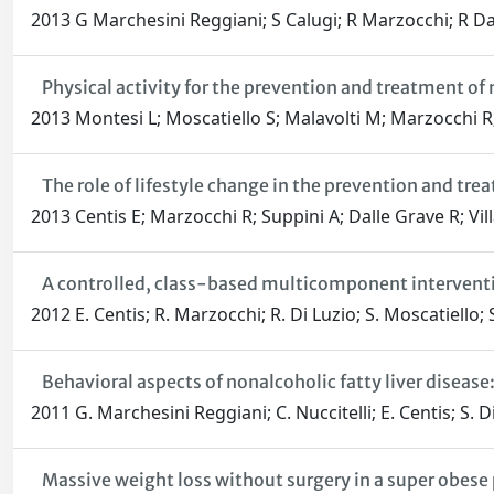
2013 G Marchesini Reggiani; S Calugi; R Marzocchi; R Da
Physical activity for the prevention and treatment of
2013 Montesi L; Moscatiello S; Malavolti M; Marzocchi 
The role of lifestyle change in the prevention and tr
2013 Centis E; Marzocchi R; Suppini A; Dalle Grave R; Vi
A controlled, class-based multicomponent interventio
2012 E. Centis; R. Marzocchi; R. Di Luzio; S. Moscatiello;
Behavioral aspects of nonalcoholic fatty liver disease
2011 G. Marchesini Reggiani; C. Nuccitelli; E. Centis; S. 
Massive weight loss without surgery in a super obese