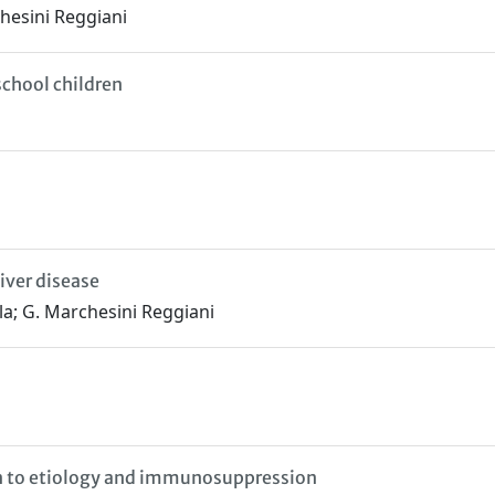
chesini Reggiani
school children
liver disease
lla; G. Marchesini Reggiani
on to etiology and immunosuppression