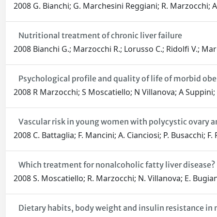
2008 G. Bianchi; G. Marchesini Reggiani; R. Marzocchi; A.
Nutritional treatment of chronic liver failure
2008 Bianchi G.; Marzocchi R.; Lorusso C.; Ridolfi V.; Mar
Psychological profile and quality of life of morbid o
2008 R Marzocchi; S Moscatiello; N Villanova; A Suppini
Vascular risk in young women with polycystic ovary 
2008 C. Battaglia; F. Mancini; A. Cianciosi; P. Busacchi; 
Which treatment for nonalcoholic fatty liver disease?
2008 S. Moscatiello; R. Marzocchi; N. Villanova; E. Bugia
Dietary habits, body weight and insulin resistance in 