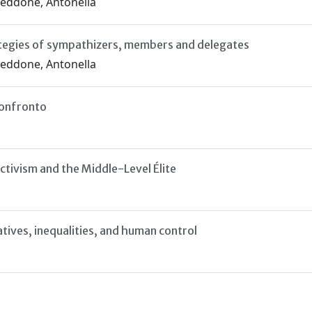
 Seddone, Antonella
ategies of sympathizers, members and delegates
 Seddone, Antonella
 confronto
ctivism and the Middle-Level Élite
atives, inequalities, and human control