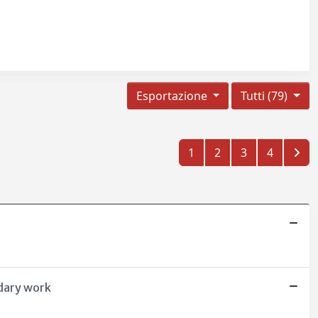
Esportazione
Tutti (79)
1
2
3
4
ndary work