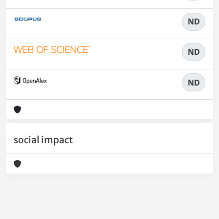
ND
ND
ND
social impact