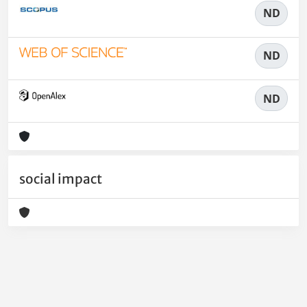
ND
ND
ND
social impact