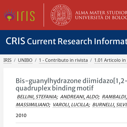
CRIS
Current Research Informa
IRIS
UNIBO
1 - Contributo in rivista
1.01 Articolo in 
Bis-guanylhydrazone diimidazo[1,2-a
quadruplex binding motif
BELLINI, STEFANIA
;
ANDREANI, ALDO
;
RAMBALDI,
MASSIMILIANO
;
VAROLI, LUCILLA
;
BURNELLI, SILV
2010