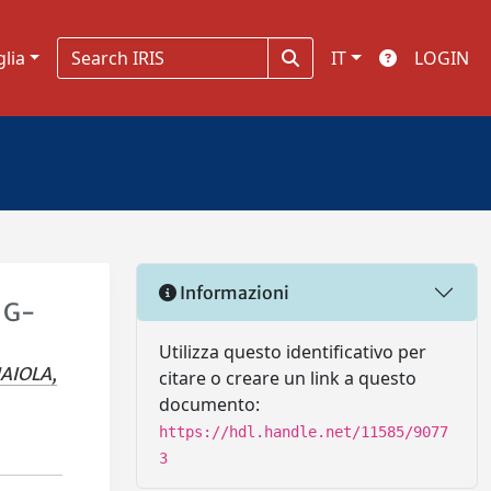
glia
IT
LOGIN
Informazioni
 G-
Utilizza questo identificativo per
AIOLA,
citare o creare un link a questo
documento:
https://hdl.handle.net/11585/9077
3