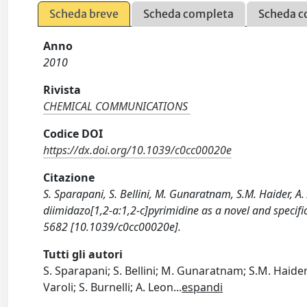
Scheda breve
Scheda completa
Scheda c
Anno
2010
Rivista
CHEMICAL COMMUNICATIONS
Codice DOI
https://dx.doi.org/10.1039/c0cc00020e
Citazione
S. Sparapani, S. Bellini, M. Gunaratnam, S.M. Haider, A
diimidazo[1,2-a:1,2-c]pyrimidine as a novel and spec
5682 [10.1039/c0cc00020e].
Tutti gli autori
S. Sparapani; S. Bellini; M. Gunaratnam; S.M. Haider;
Varoli; S. Burnelli; A. Leon
...
espandi