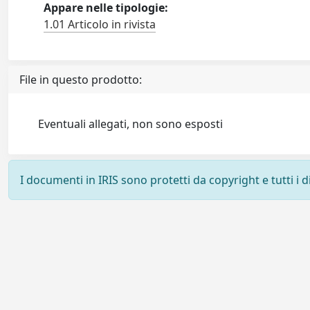
Appare nelle tipologie:
1.01 Articolo in rivista
File in questo prodotto:
Eventuali allegati, non sono esposti
I documenti in IRIS sono protetti da copyright e tutti i di
Powered by
IRIS
-
about IRIS
-
Utilizzo dei cookie
-