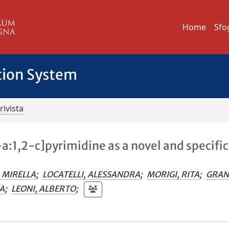
Home
Sfo
tion System
rivista
:1,2-c]pyrimidine as a novel and specific
 MIRELLA
;
LOCATELLI, ALESSANDRA
;
MORIGI, RITA
;
GRAN
IA
;
LEONI, ALBERTO
;