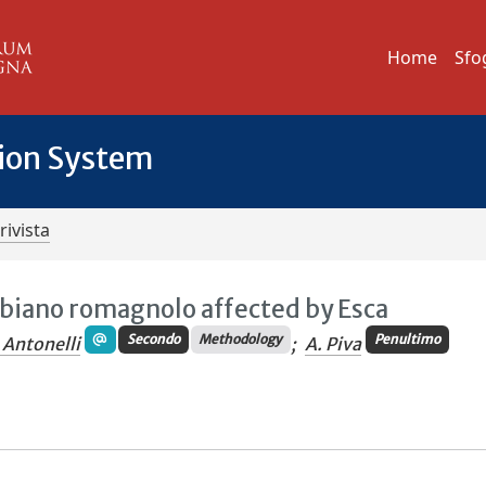
Home
Sfo
tion System
rivista
biano romagnolo affected by Esca
Secondo
Methodology
Penultimo
 Antonelli
;
A. Piva