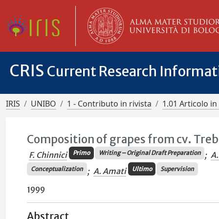
CRIS
Current Research Informa
IRIS
UNIBO
1 - Contributo in rivista
1.01 Articolo in 
Composition of grapes from cv. Treb
Primo
Writing – Original Draft Preparation
F. Chinnici
;
A.
Conceptualization
Ultimo
Supervision
;
A. Amati
1999
Abstract