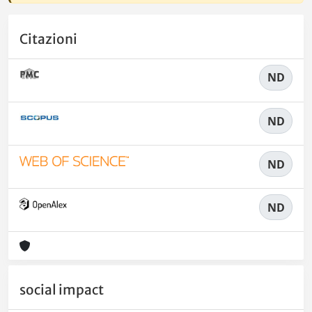
Citazioni
ND
ND
ND
ND
social impact