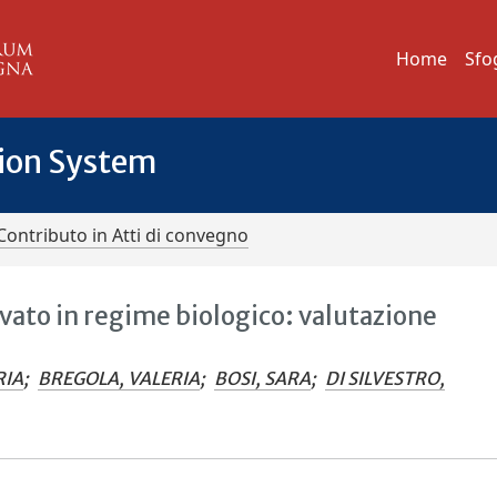
Home
Sfo
tion System
Contributo in Atti di convegno
tivato in regime biologico: valutazione
RIA
;
BREGOLA, VALERIA
;
BOSI, SARA
;
DI SILVESTRO,