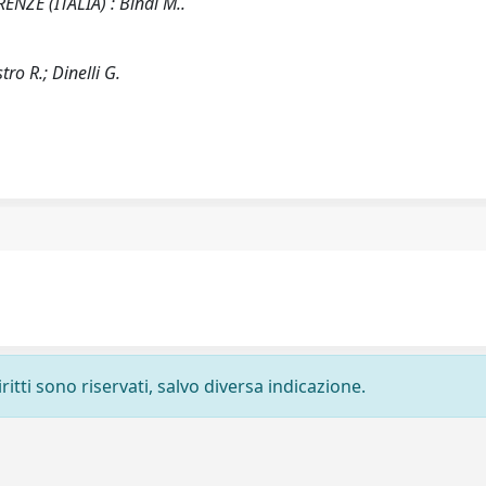
RENZE (ITALIA) : Bindi M..
stro R.; Dinelli G.
ritti sono riservati, salvo diversa indicazione.