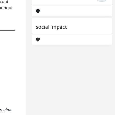
lcuni
comunque
social impact
n regime