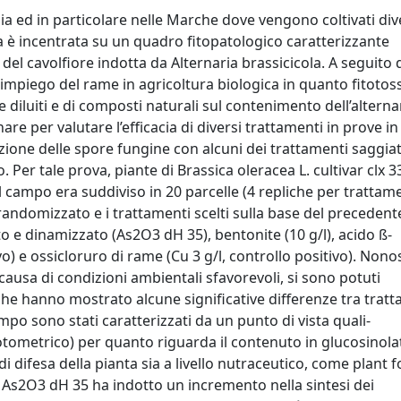
lia ed in particolare nelle Marche dove vengono coltivati div
ca è incentrata su un quadro fitopatologico caratterizzante
i del cavolfiore indotta da Alternaria brassicicola. A seguito 
l’impiego del rame in agricoltura biologica in quanto fitotoss
 diluiti e di composti naturali sul contenimento dell’alternar
re per valutare l’efficacia di diversi trattamenti in prove in v
zione delle spore fungine con alcuni dei trattamenti saggiat
. Per tale prova, piante di Brassica oleracea L. cultivar clx 
 il campo era suddiviso in 20 parcelle (4 repliche per trattam
andomizzato e i trattamenti scelti sulla base del precedent
ito e dinamizzato (As2O3 dH 35), bentonite (10 g/l), acido ß-
) e ossicloruro di rame (Cu 3 g/l, controllo positivo). Nono
 causa di condizioni ambientali sfavorevoli, si sono potuti
he hanno mostrato alcune significative differenze tra tratta
campo sono stati caratterizzati da un punto di vista quali-
tometrico) per quanto riguarda il contenuto in glucosinolat
 difesa della pianta sia a livello nutraceutico, come plant 
e As2O3 dH 35 ha indotto un incremento nella sintesi dei