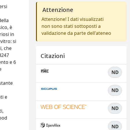
ersi
Attenzione
Attenzione! I dati visualizzati
della
non sono stati sottoposti a
ico, è
validazione da parte dell'ateneo
iosi in
itro: si
i, che
33247
Citazioni
ento e 6
e
ND
stante
ND
ti e
ND
i,
food
ND