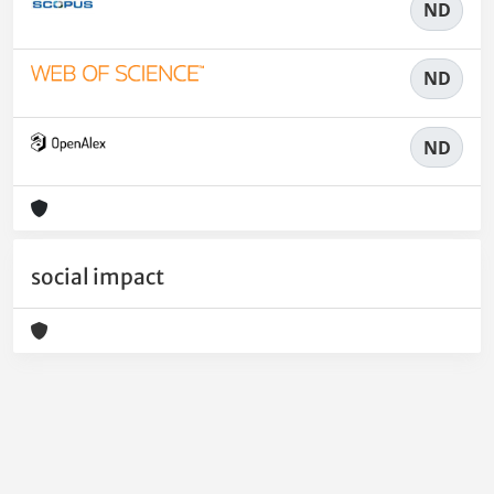
ND
ND
ND
social impact