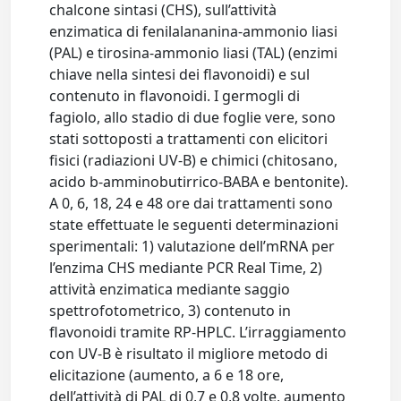
chalcone sintasi (CHS), sull’attività
enzimatica di fenilalananina-ammonio liasi
(PAL) e tirosina-ammonio liasi (TAL) (enzimi
chiave nella sintesi dei flavonoidi) e sul
contenuto in flavonoidi. I germogli di
fagiolo, allo stadio di due foglie vere, sono
stati sottoposti a trattamenti con elicitori
fisici (radiazioni UV-B) e chimici (chitosano,
acido b-amminobutirrico-BABA e bentonite).
A 0, 6, 18, 24 e 48 ore dai trattamenti sono
state effettuate le seguenti determinazioni
sperimentali: 1) valutazione dell’mRNA per
l’enzima CHS mediante PCR Real Time, 2)
attività enzimatica mediante saggio
spettrofotometrico, 3) contenuto in
flavonoidi tramite RP-HPLC. L’irraggiamento
con UV-B è risultato il migliore metodo di
elicitazione (aumento, a 6 e 18 ore,
dell’attività di PAL di 0,7 e 0,8 volte, aumento