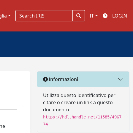
glia
IT
LOGIN
Informazioni
Utilizza questo identificativo per
citare o creare un link a questo
documento:
https://hdl.handle.net/11585/4967
74
one