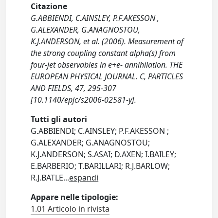
Citazione
G.ABBIENDI, C.AINSLEY, P.F.AKESSON ,
G.ALEXANDER, G.ANAGNOSTOU,
K.J.ANDERSON, et al. (2006). Measurement of
the strong coupling constant alpha(s) from
four-jet observables in e+e- annihilation. THE
EUROPEAN PHYSICAL JOURNAL. C, PARTICLES
AND FIELDS, 47, 295-307
[10.1140/epjc/s2006-02581-y].
Tutti gli autori
G.ABBIENDI; C.AINSLEY; P.F.AKESSON ;
G.ALEXANDER; G.ANAGNOSTOU;
K.J.ANDERSON; S.ASAI; D.AXEN; I.BAILEY;
E.BARBERIO; T.BARILLARI; R.J.BARLOW;
R.J.BATLE
...
espandi
Appare nelle tipologie:
1.01 Articolo in rivista