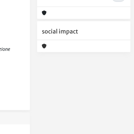
social impact
azione