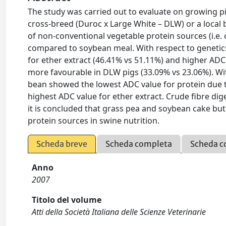
The study was carried out to evaluate on growing pig
cross-breed (Duroc x Large White – DLW) or a local b
of non-conventional vegetable protein sources (i.
compared to soybean meal. With respect to genetics,
for ether extract (46.41% vs 51.11%) and higher ADC
more favourable in DLW pigs (33.09% vs 23.06%). Wi
bean showed the lowest ADC value for protein due t
highest ADC value for ether extract. Crude fibre dige
it is concluded that grass pea and soybean cake bu
protein sources in swine nutrition.
Scheda breve
Scheda completa
Scheda c
Anno
2007
Titolo del volume
Atti della Società Italiana delle Scienze Veterinarie