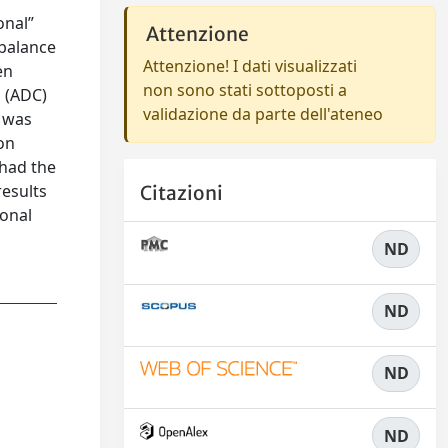
onal”
Attenzione
 balance
Attenzione! I dati visualizzati
en
non sono stati sottoposti a
s (ADC)
validazione da parte dell'ateneo
e was
on
 had the
results
Citazioni
ional
ND
ND
ND
ND