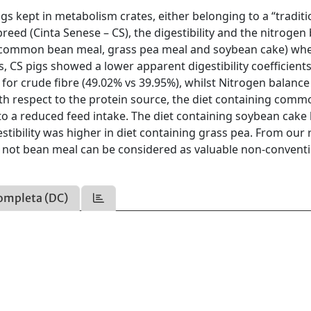
s kept in metabolism crates, either belonging to a “traditi
reed (Cinta Senese – CS), the digestibility and the nitrogen
e. common bean meal, grass pea meal and soybean cake) wh
 CS pigs showed a lower apparent digestibility coefficient
 for crude fibre (49.02% vs 39.95%), whilst Nitrogen balanc
th respect to the protein source, the diet containing comm
o a reduced feed intake. The diet containing soybean cake
stibility was higher in diet containing grass pea. From our 
t not bean meal can be considered as valuable non-convent
ompleta (DC)